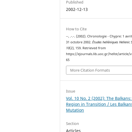
Published
2002-12-13
How to Cite
--, .-.-. (2002). Chronologie - Chypre: 1 avri
31 octobre 2002.
Études helléniques Hellenic 
10
(2), 159. Retrieved from
https://ejournals.lib.uoc.gr/hellst/article/
65
More Citation Formats
Issue
Vol. 10 No. 2 (2002): The Balkans:
Region in Transition / Les Balkan
Mutation
Section
Articles