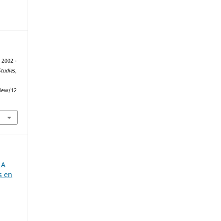
l 2002 -
Studies
,
view/12
 A
s en