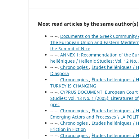
Most read articles by the same author(s)
-- --,
Documents on the Greek Community 
The European Union and Eastern Mediterr
the Summit of Nice
-- --,
ANNEX 1: Recommendation of the Eur
helléniques / Hellenic Studies: Vol. 12 No
-- --,
Chronologies
,
Études helléniques / He
Diaspora
-- --,
Chronologies
,
Études helléniques / H
TURKEY IS CHANGING
-- --,
CYPRUS DOCUMENT: European Court o
Studies: Vol. 13 No. 1 (2005): Literatures o
grec
-- --,
Chronologies
,
Études helléniques / H
Emerging Actors and Processes \ LA POLI
-- --,
Chronologies
,
Études helléniques / He
Friction in Fiction
-- --,
Chronologies
,
Études helléniques / 