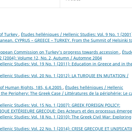
of Turkey
,
Études helléniques / Hellenic Studies: Vol. 9 No. 1 (2001
anean. CYPRUS – GREECE – TURKEY. From the Summit of Helsinki t
opean Commission on Turkey's progress towards accession
,
Étud
. 2 (2004): Volume 12, No. 2, Autumn / Automne 2004
llenic Studies: Vol. 19 No. 1 (2011): Education in Greece and in th
ellenic Studies: Vol. 20 No. 1 (2012): LA TURQUIE EN MUTATION /
f Human Rights, 185, 6.4.2005
,
Études helléniques / Hellenic
f the Periphery: The Greek Case / Littératures de la périphérie: Le c
ellenic Studies: Vol. 15 No. 1 (2007): GREEK FOREIGN POLICY:
TIQUE EXTÉRIEURE GRECQUE: Des Acteurs et des processus émerge
llenic Studies: Vol. 18 No. 1 (2010): The Greek Civil War: Exploring
Hellenic Studies: Vol. 22 No. 1 (2014): CRISE GRECQUE ET UNIFICAT