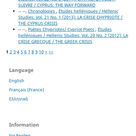
SUIVRE / CYPRUS: THE WAY FORWARD
-- --,
Chronologies
,
Études helléniques / Hellenic
Studies: Vol. 21 No. 1 (2013): LA CRISE CHYPRIOTE /
THE CYPRUS CRISIS
-- --,
Poètes Chypriotes/ Cypriot Poets
,
Études
helléniques / Hellenic Studies: Vol. 20 No. 2 (2012): LA
CRISE GRECQUE / THE GREEK CRISIS
1
2
3
4
5
6
7
8
9
10
>
>>
Language
English
Français (France)
Ελληνικά
Information
For Readers