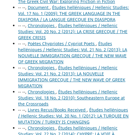
The Greek Civil War: Exploring Friction in Fiction
-- --,
Document
,
Études helléniques / Hellenic Studies:
Vol. 17 No. 1 (2009): THE GREEK LANGUAGE IN THE
DIASPORA / LA LANGUE GRECQUE EN DIASPORA
-- --,
Chronologies
,
Études helléniques / Hellenic
Studies: Vol. 20 No. 2 (2012): LA CRISE GRECQUE / THE
GREEK CRISIS
-- --,
Poètes Chypriotes / Cypriot Poets
,
Études
helléniques / Hellenic Studies: Vol. 21 No. 2 (2013): LA
NOUVELLE IMMIGRATION GRECQUE / THE NEW WAVE
OF GREEK MIGRATION
-- --,
Chronologies
,
Études helléniques / Hellenic
Studies: Vol. 21 No. 2 (2013): LA NOUVELLE
IMMIGRATION GRECQUE / THE NEW WAVE OF GREEK
MIGRATION
-- --,
Chronologies
,
Études helléniques / Hellenic
Studies: Vol. 18 No. 2 (2010): Southeastern Europe at
the Crossroads
-- --,
Livres Reçus/Books Received
,
Études helléniques
/ Hellenic Studies: Vol. 20 No. 1 (2012): LA TURQUIE EN
MUTATION / TURKEY IS CHANGING
-- --,
Chronologies
,
Études helléniques / Hellenic
Studies: Vol. 22 No. 2 (2014): CHYPRE: LA VOIE À