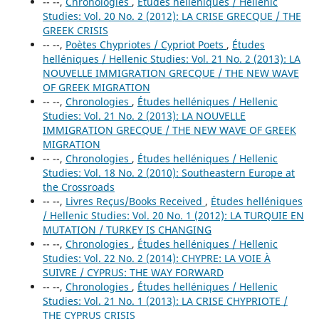
-- --,
Chronologies
,
Études helléniques / Hellenic
Studies: Vol. 20 No. 2 (2012): LA CRISE GRECQUE / THE
GREEK CRISIS
-- --,
Poètes Chypriotes / Cypriot Poets
,
Études
helléniques / Hellenic Studies: Vol. 21 No. 2 (2013): LA
NOUVELLE IMMIGRATION GRECQUE / THE NEW WAVE
OF GREEK MIGRATION
-- --,
Chronologies
,
Études helléniques / Hellenic
Studies: Vol. 21 No. 2 (2013): LA NOUVELLE
IMMIGRATION GRECQUE / THE NEW WAVE OF GREEK
MIGRATION
-- --,
Chronologies
,
Études helléniques / Hellenic
Studies: Vol. 18 No. 2 (2010): Southeastern Europe at
the Crossroads
-- --,
Livres Reçus/Books Received
,
Études helléniques
/ Hellenic Studies: Vol. 20 No. 1 (2012): LA TURQUIE EN
MUTATION / TURKEY IS CHANGING
-- --,
Chronologies
,
Études helléniques / Hellenic
Studies: Vol. 22 No. 2 (2014): CHYPRE: LA VOIE À
SUIVRE / CYPRUS: THE WAY FORWARD
-- --,
Chronologies
,
Études helléniques / Hellenic
Studies: Vol. 21 No. 1 (2013): LA CRISE CHYPRIOTE /
THE CYPRUS CRISIS