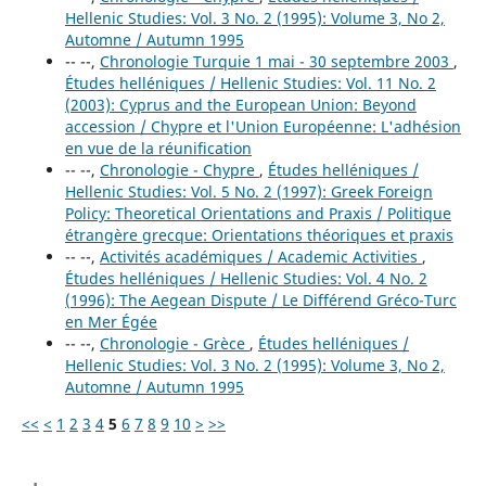
Hellenic Studies: Vol. 3 No. 2 (1995): Volume 3, No 2,
Automne / Autumn 1995
-- --,
Chronologie Turquie 1 mai - 30 septembre 2003
,
Études helléniques / Hellenic Studies: Vol. 11 No. 2
(2003): Cyprus and the European Union: Beyond
accession / Chypre et l'Union Européenne: L'adhésion
en vue de la réunification
-- --,
Chronologie - Chypre
,
Études helléniques /
Hellenic Studies: Vol. 5 No. 2 (1997): Greek Foreign
Policy: Theoretical Orientations and Praxis / Politique
étrangère grecque: Orientations théoriques et praxis
-- --,
Activités académiques / Academic Activities
,
Études helléniques / Hellenic Studies: Vol. 4 No. 2
(1996): The Aegean Dispute / Le Différend Gréco-Turc
en Mer Égée
-- --,
Chronologie - Grèce
,
Études helléniques /
Hellenic Studies: Vol. 3 No. 2 (1995): Volume 3, No 2,
Automne / Autumn 1995
<<
<
1
2
3
4
5
6
7
8
9
10
>
>>