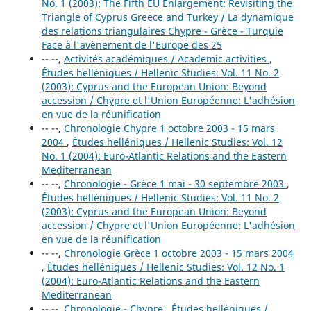
No. 1 (2003): The Fifth EU Enlargement: Revisiting the
Triangle of Cyprus Greece and Turkey / La dynamique
des relations triangulaires Chypre - Grèce - Turquie
Face à l'avènement de l'Europe des 25
-- --,
Activités académiques / Academic activities
,
Études helléniques / Hellenic Studies: Vol. 11 No. 2
(2003): Cyprus and the European Union: Beyond
accession / Chypre et l'Union Européenne: L'adhésion
en vue de la réunification
-- --,
Chronologie Chypre 1 octobre 2003 - 15 mars
2004
,
Études helléniques / Hellenic Studies: Vol. 12
No. 1 (2004): Euro-Atlantic Relations and the Eastern
Mediterranean
-- --,
Chronologie - Grèce 1 mai - 30 septembre 2003
,
Études helléniques / Hellenic Studies: Vol. 11 No. 2
(2003): Cyprus and the European Union: Beyond
accession / Chypre et l'Union Européenne: L'adhésion
en vue de la réunification
-- --,
Chronologie Grèce 1 octobre 2003 - 15 mars 2004
,
Études helléniques / Hellenic Studies: Vol. 12 No. 1
(2004): Euro-Atlantic Relations and the Eastern
Mediterranean
-- --,
Chronologie - Chypre
,
Études helléniques /