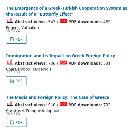
The Emergence of a Greek-Turkish Cooperation System as
the Result of a “Butterfly Effect”
Abstract views:
547 /
PDF downloads:
489
Eugenia Vathakou
107-132
PDF
Immigration and Its Impact on Greek Foreign Policy
Abstract views:
736 /
PDF downloads:
531
Charalambos Tsardanidis
133-160
PDF
The Media and Foreign Policy: The Case of Greece
Abstract views:
910 /
PDF downloads:
732
Christos A. Frangonikolopoulos
161-185
PDF