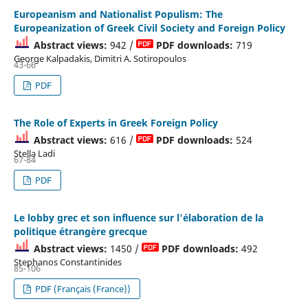
Europeanism and Nationalist Populism: The
Europeanization of Greek Civil Society and Foreign Policy
Abstract views:
942 /
PDF downloads:
719
George Kalpadakis, Dimitri A. Sotiropoulos
43-66
PDF
The Role of Experts in Greek Foreign Policy
Abstract views:
616 /
PDF downloads:
524
Stella Ladi
67-84
PDF
Le lobby grec et son influence sur l'élaboration de la
politique étrangère grecque
Abstract views:
1450 /
PDF downloads:
492
Stephanos Constantinides
85-106
PDF (Français (France))