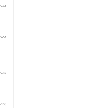
25-44
45-64
65-82
-105