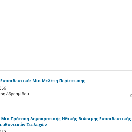
ό Εκπαιδευτικό: Μία Μελέτη Περίπτωσης
656
ύση Αβρααμίδου
Μια Πρόταση Δημοκρατικής-Ηθικής-Βιώσιμης Εκπαιδευτικής
ιευθυντικών Στελεχών
212