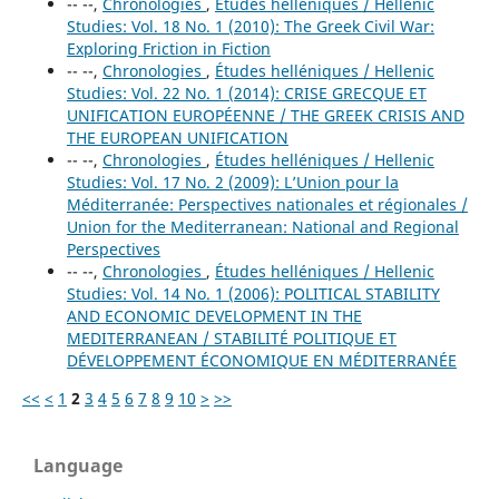
-- --,
Chronologies
,
Études helléniques / Hellenic
Studies: Vol. 18 No. 1 (2010): The Greek Civil War:
Exploring Friction in Fiction
-- --,
Chronologies
,
Études helléniques / Hellenic
Studies: Vol. 22 No. 1 (2014): CRISE GRECQUE ET
UNIFICATION EUROPÉENNE / THE GREEK CRISIS AND
THE EUROPEAN UNIFICATION
-- --,
Chronologies
,
Études helléniques / Hellenic
Studies: Vol. 17 No. 2 (2009): L’Union pour la
Méditerranée: Perspectives nationales et régionales /
Union for the Mediterranean: National and Regional
Perspectives
-- --,
Chronologies
,
Études helléniques / Hellenic
Studies: Vol. 14 No. 1 (2006): POLITICAL STABILITY
AND ECONOMIC DEVELOPMENT IN THE
MEDITERRANEAN / STABILITÉ POLITIQUE ET
DÉVELOPPEMENT ÉCONOMIQUE EN MÉDITERRANÉE
<<
<
1
2
3
4
5
6
7
8
9
10
>
>>
Language