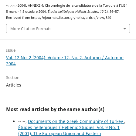
--, .-.-. (2004). ANNEXE 4: Chronologie de la candidature de la Turquie à l’UE 1
5 mars - 1 5 octobre 2004.
Études helléniques Hellenic Studies
,
12
(2), 56–57.
Retrieved from https://ejournals.lib.uoc.gr/hellst/article/view/840
More Citation Formats
Issue
Vol. 12 No. 2 (2004): Volume 12, No. 2, Autumn / Automne
2004
Section
Articles
Most read articles by the same author(s)
-- --,
Documents on the Greek Community of Turkey
,
Études helléniques / Hellenic Studies: Vol. 9 No. 1
(2001): The European Union and Eastern