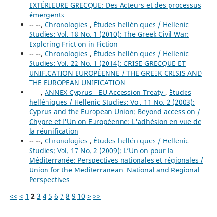
EXTÉRIEURE GRECQUE: Des Acteurs et des processus
émergents
-- --,
Chronologies
,
Études helléniques / Hellenic
Studies: Vol. 18 No. 1 (2010): The Greek Civil War:
Exploring Friction in Fiction
-- --,
Chronologies
,
Études helléniques / Hellenic
Studies: Vol. 22 No. 1 (2014): CRISE GRECQUE ET
UNIFICATION EUROPÉENNE / THE GREEK CRISIS AND
THE EUROPEAN UNIFICATION
-- --,
ANNEX Cyprus - EU Accession Treaty
,
Études
helléniques / Hellenic Studies: Vol. 11 No. 2 (2003):
Cyprus and the European Union: Beyond accession /
Chypre et l'Union Européenne: L'adhésion en vue de
la réunification
-- --,
Chronologies
,
Études helléniques / Hellenic
Studies: Vol. 17 No. 2 (2009): L’Union pour la
Méditerranée: Perspectives nationales et régionales /
Union for the Mediterranean: National and Regional
Perspectives
<<
<
1
2
3
4
5
6
7
8
9
10
>
>>