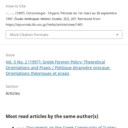
How to Cite
--, .-.-. (1997). Chronologie - Chypre: Période du 1er mars au 30 septembre
1997.
Études helléniques Hellenic Studies
,
5
(2), 207. Retrieved from
https://ejournals.lib.uoc.gr/hellst/article/view/1401
More Citation Formats
Issue
Vol. 5 No. 2 (1997): Greek Foreign Policy: Theoretical
Orientations and Praxis / Politique étrangère grecque:
Orientations théoriques et praxis
Section
Articles
Most read articles by the same author(s)
-- --,
Documents on the Greek Community of Turkey
,