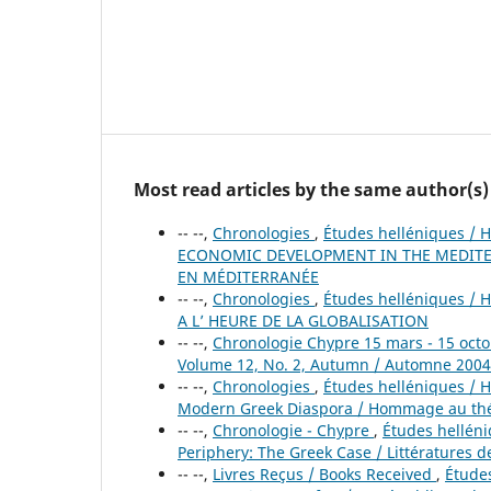
Most read articles by the same author(s)
-- --,
Chronologies
,
Études helléniques / H
ECONOMIC DEVELOPMENT IN THE MEDITE
EN MÉDITERRANÉE
-- --,
Chronologies
,
Études helléniques / H
A L’ HEURE DE LA GLOBALISATION
-- --,
Chronologie Chypre 15 mars - 15 oct
Volume 12, No. 2, Autumn / Automne 2004
-- --,
Chronologies
,
Études helléniques / He
Modern Greek Diaspora / Hommage au thé
-- --,
Chronologie - Chypre
,
Études helléniq
Periphery: The Greek Case / Littératures de
-- --,
Livres Reçus / Books Received
,
Études