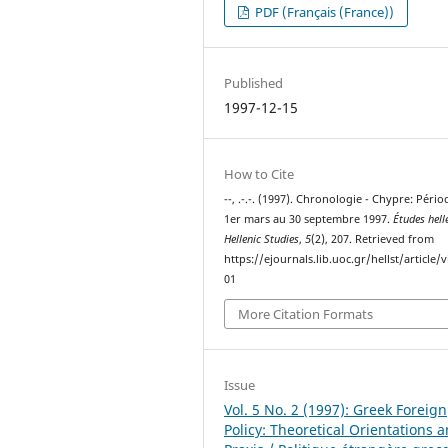
PDF (Français (France))
Published
1997-12-15
How to Cite
--, .-.-. (1997). Chronologie - Chypre: Péri
1er mars au 30 septembre 1997.
Études hell
Hellenic Studies
,
5
(2), 207. Retrieved from
https://ejournals.lib.uoc.gr/hellst/article/
01
More Citation Formats
Issue
Vol. 5 No. 2 (1997): Greek Foreign
Policy: Theoretical Orientations 