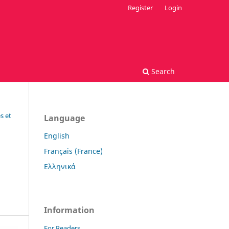
Register
Login
Search
s et
Language
English
Français (France)
Ελληνικά
Information
For Readers