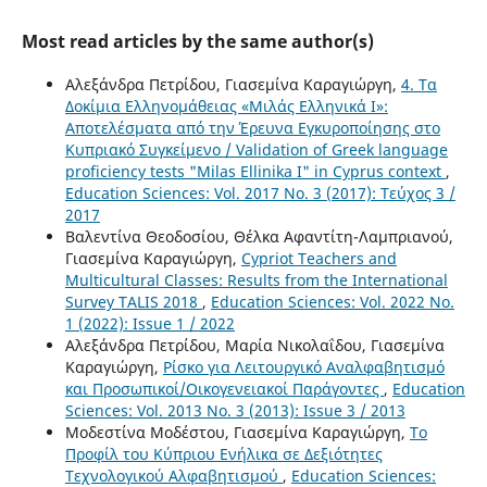
Most read articles by the same author(s)
Αλεξάνδρα Πετρίδου, Γιασεμίνα Καραγιώργη,
4. Tα
Δοκίμια Ελληνομάθειας «Μιλάς Ελληνικά Ι»:
Αποτελέσματα από την Έρευνα Εγκυροποίησης στο
Κυπριακό Συγκείμενο / Validation of Greek language
proficiency tests "Milas Ellinika I" in Cyprus context
,
Education Sciences: Vol. 2017 No. 3 (2017): Τεύχος 3 /
2017
Βαλεντίνα Θεοδοσίου, Θέλκα Αφαντίτη-Λαμπριανού,
Γιασεμίνα Καραγιώργη,
Cypriot Teachers and
Multicultural Classes: Results from the International
Survey TALIS 2018
,
Education Sciences: Vol. 2022 No.
1 (2022): Issue 1 / 2022
Αλεξάνδρα Πετρίδου, Μαρία Νικολαΐδου, Γιασεμίνα
Καραγιώργη,
Ρίσκο για Λειτουργικό Αναλφαβητισμό
και Προσωπικοί/Οικογενειακοί Παράγοντες
,
Education
Sciences: Vol. 2013 No. 3 (2013): Issue 3 / 2013
Μοδεστίνα Μοδέστου, Γιασεμίνα Καραγιώργη,
Το
Προφίλ του Κύπριου Ενήλικα σε Δεξιότητες
Τεχνολογικού Αλφαβητισμού
,
Education Sciences: