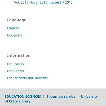
Vol. 2015 No. 3 (2015): Issue 3 / 2015
Language
English
Ελληνικά
Information
For Readers
For Authors
For Reviewers and Librarians
EDUCATION SCIENCES
|
E-journals service
|
University
of Crete Library