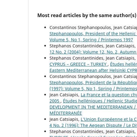
Most read articles by the same author(s)
Constantinos Stephanopoulos, Jean Catsia
Stephanopoulos, President of the Helleni
Volume 5, No 1, Spring / Printemps 1997
Stephanos Constantinides, Jean Catsiapis,
12 No. 2 (2004): Volume 12, No. 2, Autum
Stephanos Constantinides, Jean Catsiapis,
CYPRUS – GREECE – TURKEY
,
Études hellé
Eastern Mediterranean after Helsinki CY
Constantinos Stephanopoulos, Jean Catsia
Stephanopoulos, Président de la Républi
(1997): Volume 5, No 1, Spring / Printemp
Jean Catsiapis,
La France et la question ch
2005
,
Études helléniques / Hellenic Stud
DEVELOPMENT IN THE MEDITERRANEAN / 
MÉDITERRANÉE
Jean Catsiapis,
L’Union Européenne et la 
4 No. 2 (1996): The Aegean Dispute / Le D
Stephanos Constantinides, Jean Catsiapis,