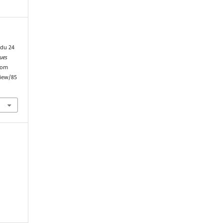
 du 24
ques
from
view/85
c