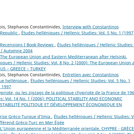
pis, Stephanos Constantinides,
Interview with Constantinos
c Republic
,
Études helléniques / Hellenic Studies: Vol. 5 No. 1 (1997
Recensions I Book Reviews
,
Études helléniques / Hellenic Studies: 
n / Automne 2004
The European Union and Eastern Mediterranean after Helsinki.
niques / Hellenic Studies: Vol. 8 No. 2 (2000): The European Union 
PRUS – GREECE – TURKEY
pis, Stephanos Constantinides,
Entretien avec Constantinos
que hellénique
,
Études helléniques / Hellenic Studies: Vol. 5 No. 1
s 1997
ypriote, ou les zigzags de la politique chypriote de la France de 19
ies: Vol. 14 No. 1 (2006): POLITICAL STABILITY AND ECONOMIC
STABILITÉ POLITIQUE ET DÉVELOPPEMENT ÉCONOMIQUE EN
Crise Gréco-Turque d’Imia
,
Études helléniques / Hellenic Studies: V
ifférend Gréco-Turc en Mer Égée
L'Union européenne et la Méditerranée orientale. CHYPRE - GRÈCE