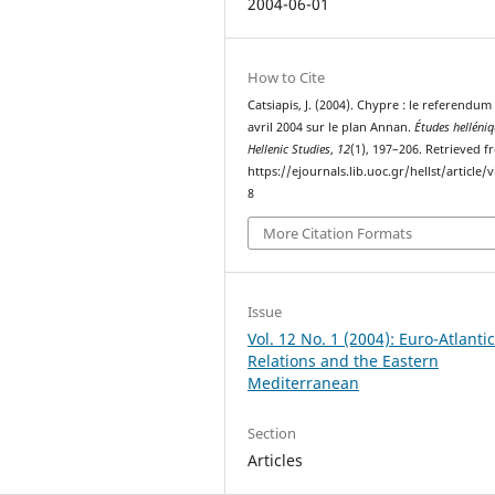
2004-06-01
How to Cite
Catsiapis, J. (2004). Chypre : le referendum
avril 2004 sur le plan Annan.
Études helléni
Hellenic Studies
,
12
(1), 197–206. Retrieved 
https://ejournals.lib.uoc.gr/hellst/article/
8
More Citation Formats
Issue
Vol. 12 No. 1 (2004): Euro-Atlanti
Relations and the Eastern
Mediterranean
Section
Articles