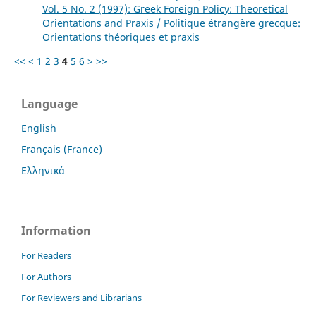
Vol. 5 No. 2 (1997): Greek Foreign Policy: Theoretical
Orientations and Praxis / Politique étrangère grecque:
Orientations théoriques et praxis
<<
<
1
2
3
4
5
6
>
>>
Language
English
Français (France)
Ελληνικά
Information
For Readers
For Authors
For Reviewers and Librarians