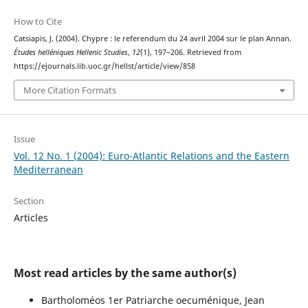
How to Cite
Catsiapis, J. (2004). Chypre : le referendum du 24 avril 2004 sur le plan Annan.
Études helléniques Hellenic Studies
,
12
(1), 197–206. Retrieved from
https://ejournals.lib.uoc.gr/hellst/article/view/858
More Citation Formats
Issue
Vol. 12 No. 1 (2004): Euro-Atlantic Relations and the Eastern
Mediterranean
Section
Articles
Most read articles by the same author(s)
Bartholoméos 1er Patriarche oecuménique, Jean