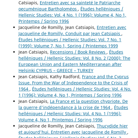
Catsiapis,
Entretien avec sa sainteté le Patriarche
oecuménique Bartholoméos
,
Études helléniques /
Hellenic Studies: Vol. 4 No. 1 (1996): Volume 4, No 1,
Printemps / Spring 1996
Jacqueline de Romilly, Jean Catsiapis,
Entretien avec
Jacqueline de Romilly. Conduit par Jean Catsiapis
,
Études helléniques / Hellenic Studies: Vol. 7 No. 1
(1999): Volume 7, No 1, Spring / Printemps 1999
Jean Catsiapis,
Recensions / Book Reviews
,
Études
helléniques / Hellenic Studies: Vol. 8 No. 2 (2000): The
European Union and Eastern Mediterranean after
Helsinki CYPRUS – GREECE – TURKEY
Jean Catsiapis, Kathy Radford,
France and the Cyprus
Issue. From the War of Independence to the Crisis of
1964
,
Études helléniques / Hellenic Studies: Vol. 4 No.
1 (1996): Volume 4, No 1, Printemps / Spring 1996
Jean Catsiapis,
La France et la question chypriote. De
la guerre d'indépendance à la crise de 1964
,
Études
helléniques / Hellenic Studies: Vol. 4 No. 1 (1996):
Volume 4, No 1, Printemps / Spring 1996
Jacqueline de Romilly, Jean Catsiapis,
Thucydide hier
et aujourd'hui. Entretien avec Jacqueline de Romilly
,