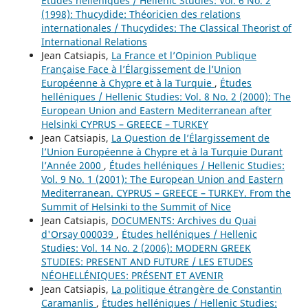
Études helléniques / Hellenic Studies: Vol. 6 No. 2
(1998): Thucydide: Théoricien des relations
internationales / Thucydides: The Classical Theorist of
International Relations
Jean Catsiapis,
La France et l’Opinion Publique
Française Face à l’Élargissement de l’Union
Européenne à Chypre et à la Turquie
,
Études
helléniques / Hellenic Studies: Vol. 8 No. 2 (2000): The
European Union and Eastern Mediterranean after
Helsinki CYPRUS – GREECE – TURKEY
Jean Catsiapis,
La Question de l’Élargissement de
l’Union Européenne à Chypre et à la Turquie Durant
l’Année 2000
,
Études helléniques / Hellenic Studies:
Vol. 9 No. 1 (2001): The European Union and Eastern
Mediterranean. CYPRUS – GREECE – TURKEY. From the
Summit of Helsinki to the Summit of Nice
Jean Catsiapis,
DOCUMENTS: Archives du Quai
d'Orsay 000039
,
Études helléniques / Hellenic
Studies: Vol. 14 No. 2 (2006): MODERN GREEK
STUDIES: PRESENT AND FUTURE / LES ETUDES
NÉOHELLÉNIQUES: PRÉSENT ET AVENIR
Jean Catsiapis,
La politique étrangère de Constantin
Caramanlis
,
Études helléniques / Hellenic Studies: