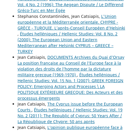
Vol. 4 No. 2 (1996): The Aegean Dispute / Le Différend
Gréco-Turc en Mer Égée
Stephanos Constantinides, Jean Catsiapis,
L'Union
européenne et la Méditerranée orientale. CHYPRE -
GRÈCE - TURQUIE. L’après-Conseil Européen d’Helsinki
,
Études helléniques / Hellenic Studies: Vol. 8 No. 2
(2000): The European Union and Eastern
Mediterranean after Helsinki CYPRUS – GREECE –
TURKEY
Jean Catsiapis,
DOCUMENTS Archives du Quai d’Orsay
La position française au Conseil de l’Europe face à la
violation des droits de l’homme par la dictature
militaire grecque (1969-1970)
,
Études helléniques /
Hellenic Studies: Vol. 15 No. 1 (2007): GREEK FOREIGN
POLICY: Emerging Actors and Processes \ LA
POLITIQUE EXTÉRIEURE GRECQUE: Des Acteurs et des
processus émergents
Jean Catsiapis,
The Cyprus issue before the European
Courts
,
Études helléniques / Hellenic Studies: Vol. 19
No. 2 (2011): The Republic of Cyprus: 50 Years After /
La République de Chypre: 50 ans après
Jean Catsiapis,
L’opinion publique européenne face à