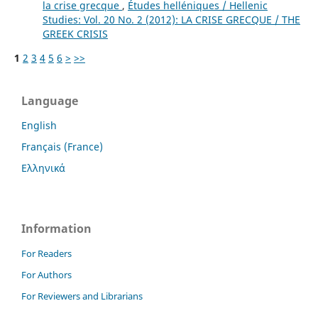
la crise grecque
,
Études helléniques / Hellenic
Studies: Vol. 20 No. 2 (2012): LA CRISE GRECQUE / THE
GREEK CRISIS
1
2
3
4
5
6
>
>>
Language
English
Français (France)
Ελληνικά
Information
For Readers
For Authors
For Reviewers and Librarians