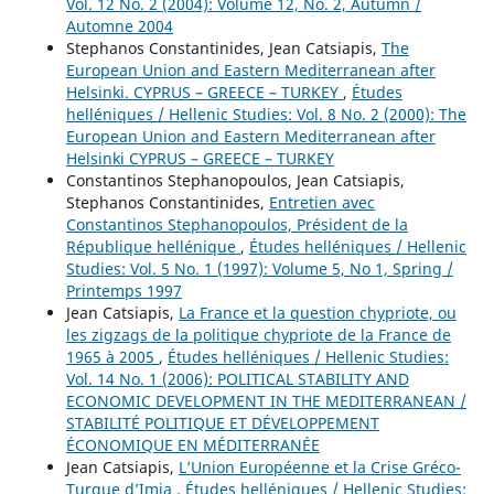
Vol. 12 No. 2 (2004): Volume 12, No. 2, Autumn /
Automne 2004
Stephanos Constantinides, Jean Catsiapis,
The
European Union and Eastern Mediterranean after
Helsinki. CYPRUS – GREECE – TURKEY
,
Études
helléniques / Hellenic Studies: Vol. 8 No. 2 (2000): The
European Union and Eastern Mediterranean after
Helsinki CYPRUS – GREECE – TURKEY
Constantinos Stephanopoulos, Jean Catsiapis,
Stephanos Constantinides,
Entretien avec
Constantinos Stephanopoulos, Président de la
République hellénique
,
Études helléniques / Hellenic
Studies: Vol. 5 No. 1 (1997): Volume 5, No 1, Spring /
Printemps 1997
Jean Catsiapis,
La France et la question chypriote, ou
les zigzags de la politique chypriote de la France de
1965 à 2005
,
Études helléniques / Hellenic Studies:
Vol. 14 No. 1 (2006): POLITICAL STABILITY AND
ECONOMIC DEVELOPMENT IN THE MEDITERRANEAN /
STABILITÉ POLITIQUE ET DÉVELOPPEMENT
ÉCONOMIQUE EN MÉDITERRANÉE
Jean Catsiapis,
L’Union Européenne et la Crise Gréco-
Turque d’Imia
,
Études helléniques / Hellenic Studies: