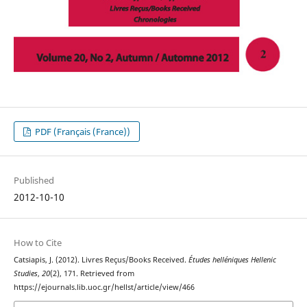
PDF (Français (France))
Published
2012-10-10
How to Cite
Catsiapis, J. (2012). Livres Reçus/Books Received.
Études helléniques Hellenic
Studies
,
20
(2), 171. Retrieved from
https://ejournals.lib.uoc.gr/hellst/article/view/466