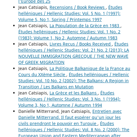
l'Europe des 25
Jean Catsiapis,
Recensions / Book Reviews
,
Études
helléniques / Hellenic Studies: Vol. 5 No. 1 (1997):
Volume 5, No 1, Spring / Printemps 1997
Jean Catsiapis,
La Population de la Grèce en 1983
,
Études helléniques / Hellenic Studies: Vol. 1 No. 2
(1983): Volume 1, No 2, Automne / Autumn 1983
Jean Catsiapis,
Livres Reçus / Books Received
,
Études
helléniques / Hellenic Studies: Vol. 21 No. 2 (2013): LA
NOUVELLE IMMIGRATION GRECQUE / THE NEW WAVE
OF GREEK MIGRATION
Jean Catsiapis,
La Politique Balkanique de la France au
Cours du XXème Siècle
,
Études helléniques / Hellenic
Studies: Vol. 10 No. 2 (2002): The Balkans: A Region in
Transition / Les Balkans en Mutation
Jean Catsiapis,
La Grèce et les Balkans
,
Études
helléniques / Hellenic Studies: Vol. 3 No. 1 (1994):
Volume 3, No 1, Automne / Autumn 1994
Danielle Mitterrand, Jean Catsiapis,
Entretien avec
Danielle Mitterrand. Il faut espérer qu'un jour les
civils prendront le pouvoir en Turquie
,
Études
helléniques / Hellenic Studies: Vol. 8 No. 2 (2000): The
European Union and Eastern Mediterranean after