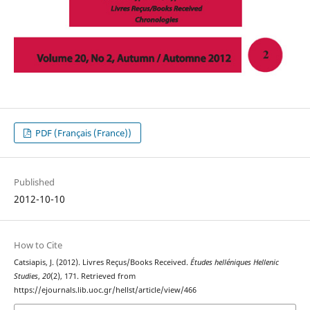
PDF (Français (France))
Published
2012-10-10
How to Cite
Catsiapis, J. (2012). Livres Reçus/Books Received.
Études helléniques Hellenic
Studies
,
20
(2), 171. Retrieved from
https://ejournals.lib.uoc.gr/hellst/article/view/466