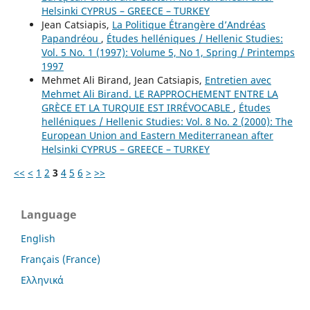
Helsinki CYPRUS – GREECE – TURKEY
Jean Catsiapis,
La Politique Étrangère d’Andréas
Papandréou
,
Études helléniques / Hellenic Studies:
Vol. 5 No. 1 (1997): Volume 5, No 1, Spring / Printemps
1997
Mehmet Ali Birand, Jean Catsiapis,
Entretien avec
Mehmet Ali Birand. LE RAPPROCHEMENT ENTRE LA
GRÈCE ET LA TURQUIE EST IRRÉVOCABLE
,
Études
helléniques / Hellenic Studies: Vol. 8 No. 2 (2000): The
European Union and Eastern Mediterranean after
Helsinki CYPRUS – GREECE – TURKEY
<<
<
1
2
3
4
5
6
>
>>
Language
English
Français (France)
Ελληνικά