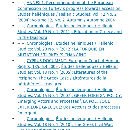
-- --,
ANNEX 1: Recommendation of the European
Commission on Turkey's progress towards accession
,
Études helléniques / Hellenic Studies: Vol. 12 No. 2
(2004): Volume 12, No. 2, Autumn / Automne 2004
-- --,
Chronologies
,
Études helléniques / Hellenic
Studies: Vol. 19 No. 1 (2011): Education in Greece and
in the Diaspora
-- --,
Chronologies
,
Études helléniques / Hellenic
Studies: Vol. 20 No. 1 (2012): LA TURQUIE EN
MUTATION / TURKEY IS CHANGING
-- --,
CYPRUS DOCUMENT: European Court of Human
Rights, 185, 6.4.2005
,
Études helléniques / Hellenic
Studies: Vol. 13 No. 1 (2005): Literatures of the
Periphery: The Greek Case / Littératures de la
périphérie: Le cas grec
-- --,
Chronologies
,
Études helléniques / Hellenic
Studies: Vol. 15 No. 1 (2007): GREEK FOREIGN POLICY:
Emerging Actors and Processes \ LA POLITIQUE
EXTÉRIEURE GRECQUE: Des Acteurs et des processus
émergents
-- --,
Chronologies
,
Études helléniques / Hellenic
Studies: Vol. 18 No. 1 (2010): The Greek Civil War: