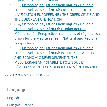
Exploring Friction in Fiction
-- --,
Chronologies
,
Études helléniques / Hellenic
Studies: Vol. 22 No. 1 (2014): CRISE GRECQUE ET
UNIFICATION EUROPÉENNE / THE GREEK CRISIS AND
THE EUROPEAN UNIFICATION
-- --,
Chronologies
,
Études helléniques / Hellenic
Studies: Vol. 17 No. 2 (2009): L’Union pour la
Méditerranée: Perspectives nationales et régionales /
Union for the Mediterranean: National and Regional
Perspectives
-- --,
Chronologies
,
Études helléniques / Hellenic
Studies: Vol. 14 No. 1 (2006): POLITICAL STABILITY
AND ECONOMIC DEVELOPMENT IN THE
MEDITERRANEAN / STABILITÉ POLITIQUE ET
DÉVELOPPEMENT ÉCONOMIQUE EN MÉDITERRANÉE
<<
<
1
2
3
4
5
6
7
8
9
10
>
>>
Language
English
Français (France)