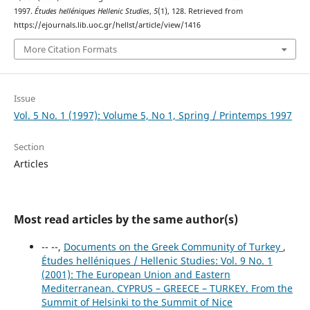
1997.
Études helléniques Hellenic Studies
,
5
(1), 128. Retrieved from
https://ejournals.lib.uoc.gr/hellst/article/view/1416
More Citation Formats
Issue
Vol. 5 No. 1 (1997): Volume 5, No 1, Spring / Printemps 1997
Section
Articles
Most read articles by the same author(s)
-- --,
Documents on the Greek Community of Turkey
,
Études helléniques / Hellenic Studies: Vol. 9 No. 1
(2001): The European Union and Eastern
Mediterranean. CYPRUS – GREECE – TURKEY. From the
Summit of Helsinki to the Summit of Nice