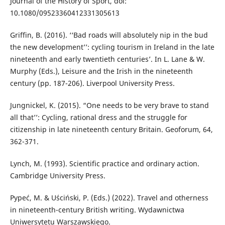
Journal of the History of Sport, doi:
10.1080/09523360412331305613
Griffin, B. (2016). ‘‘Bad roads will absolutely nip in the bud
the new development’’: cycling tourism in Ireland in the late
nineteenth and early twentieth centuries’. Ιn L. Lane & W.
Murphy (Eds.), Leisure and the Irish in the nineteenth
century (pp. 187-206). Liverpool University Press.
Jungnickel, K. (2015). “One needs to be very brave to stand
all that’’: Cycling, rational dress and the struggle for
citizenship in late nineteenth century Britain. Geoforum, 64,
362-371.
Lynch, Μ. (1993). Scientific practice and ordinary action.
Cambridge University Press.
Pypeć, M. & Uściński, P. (Eds.) (2022). Travel and otherness
in nineteenth-century British writing. Wydawnictwa
Uniwersytetu Warszawskiego.