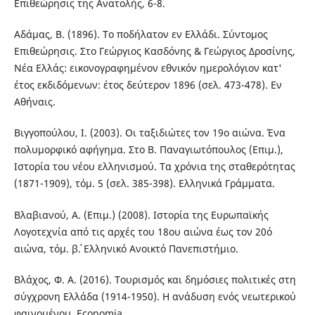
Επιθεώρησις της Ανατολής, 6-8.
Αδάμας, Β. (1896). Το ποδήλατον εν Ελλάδι. Σύντομος
Επιθεώρησις. Στο Γεώργιος Κασδόνης & Γεώργιος Δροσίνης,
Νέα Ελλάς: εικονογραφημένον εθνικόν ημερολόγιον κατ'
έτος εκδιδόμενων: έτος δεύτερον 1896 (σελ. 473-478). Εν
Αθήναις.
Βιγγοπούλου, Ι. (2003). Οι ταξιδιώτες τον 19ο αιώνα. Ένα
πολυμορφικό αφήγημα. Στο Β. Παναγιωτόπουλος (Επιμ.),
Ιστορία του νέου ελληνισμού. Τα χρόνια της σταθερότητας
(1871-1909), τόμ. 5 (σελ. 385-398). Ελληνικά Γράμματα.
Βλαβιανού, Α. (Επιμ.) (2008). Ιστορία της Ευρωπαϊκής
Λογοτεχνία από τις αρχές του 18ου αιώνα έως τον 20ό
αιώνα, τόμ. β΄. Ελληνικό Ανοικτό Πανεπιστήμιο.
Βλάχος, Φ. Α. (2016). Τουρισμός και δημόσιες πολιτικές στη
σύγχρονη Ελλάδα (1914-1950). Η ανάδυση ενός νεωτερικού
φαινομένου. Economia.