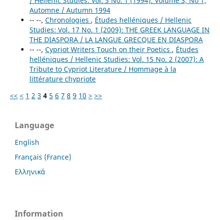
/ Hellenic Studies: Vol. 3 No. 1 (1994): Volume 3, No 1,
Automne / Autumn 1994
-- --,
Chronologies
,
Études helléniques / Hellenic
Studies: Vol. 17 No. 1 (2009): THE GREEK LANGUAGE IN
THE DIASPORA / LA LANGUE GRECQUE EN DIASPORA
-- --,
Cypriot Writers Touch on their Poetics
,
Études
helléniques / Hellenic Studies: Vol. 15 No. 2 (2007): A
Tribute to Cypriot Literature / Hommage à la
littérature chypriote
<<
<
1
2
3
4
5
6
7
8
9
10
>
>>
Language
English
Français (France)
Ελληνικά
Information