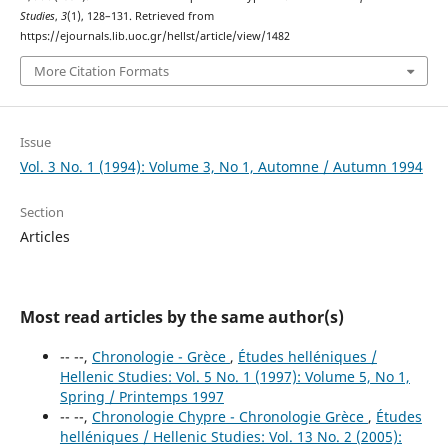
Studies
,
3
(1), 128–131. Retrieved from
https://ejournals.lib.uoc.gr/hellst/article/view/1482
More Citation Formats
Issue
Vol. 3 No. 1 (1994): Volume 3, No 1, Automne / Autumn 1994
Section
Articles
Most read articles by the same author(s)
-- --,
Chronologie - Grèce
,
Études helléniques /
Hellenic Studies: Vol. 5 No. 1 (1997): Volume 5, No 1,
Spring / Printemps 1997
-- --,
Chronologie Chypre - Chronologie Grèce
,
Études
helléniques / Hellenic Studies: Vol. 13 No. 2 (2005):