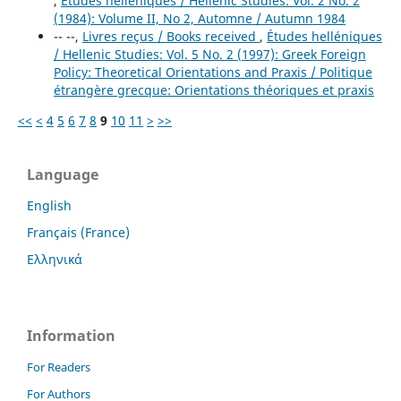
,
Études helléniques / Hellenic Studies: Vol. 2 No. 2
(1984): Volume II, No 2, Automne / Autumn 1984
-- --,
Livres reçus / Books received
,
Études helléniques
/ Hellenic Studies: Vol. 5 No. 2 (1997): Greek Foreign
Policy: Theoretical Orientations and Praxis / Politique
étrangère grecque: Orientations théoriques et praxis
<<
<
4
5
6
7
8
9
10
11
>
>>
Language
English
Français (France)
Ελληνικά
Information
For Readers
For Authors