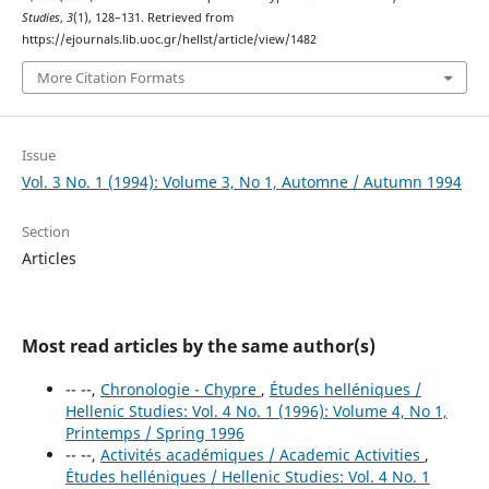
Studies
,
3
(1), 128–131. Retrieved from
https://ejournals.lib.uoc.gr/hellst/article/view/1482
More Citation Formats
Issue
Vol. 3 No. 1 (1994): Volume 3, No 1, Automne / Autumn 1994
Section
Articles
Most read articles by the same author(s)
-- --,
Chronologie - Chypre
,
Études helléniques /
Hellenic Studies: Vol. 4 No. 1 (1996): Volume 4, No 1,
Printemps / Spring 1996
-- --,
Activités académiques / Academic Activities
,
Études helléniques / Hellenic Studies: Vol. 4 No. 1