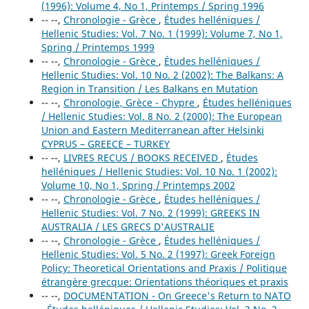
(1996): Volume 4, No 1, Printemps / Spring 1996
-- --,
Chronologie - Grèce
,
Études helléniques /
Hellenic Studies: Vol. 7 No. 1 (1999): Volume 7, No 1,
Spring / Printemps 1999
-- --,
Chronologie - Grèce
,
Études helléniques /
Hellenic Studies: Vol. 10 No. 2 (2002): The Balkans: A
Region in Transition / Les Balkans en Mutation
-- --,
Chronologie, Grèce - Chypre
,
Études helléniques
/ Hellenic Studies: Vol. 8 No. 2 (2000): The European
Union and Eastern Mediterranean after Helsinki
CYPRUS – GREECE – TURKEY
-- --,
LIVRES RECUS / BOOKS RECEIVED
,
Études
helléniques / Hellenic Studies: Vol. 10 No. 1 (2002):
Volume 10, No 1, Spring / Printemps 2002
-- --,
Chronologie - Grèce
,
Études helléniques /
Hellenic Studies: Vol. 7 No. 2 (1999): GREEKS IN
AUSTRALIA / LES GRECS D'AUSTRALIE
-- --,
Chronologie - Grèce
,
Études helléniques /
Hellenic Studies: Vol. 5 No. 2 (1997): Greek Foreign
Policy: Theoretical Orientations and Praxis / Politique
étrangère grecque: Orientations théoriques et praxis
-- --,
DOCUMENTATION - On Greece's Return to NATO