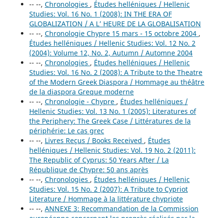
-- --,
Chronologies
,
Études helléniques / Hellenic
Studies: Vol. 16 No. 1 (2008): IN THE ERA OF
GLOBALIZATION / A L’ HEURE DE LA GLOBALISATION
-- --,
Chronologie Chypre 15 mars - 15 octobre 2004
,
Études helléniques / Hellenic Studies: Vol. 12 No. 2
(2004): Volume 12, No. 2, Autumn / Automne 2004
-- --,
Chronologies
,
Études helléniques / Hellenic
Studies: Vol. 16 No. 2 (2008): A Tribute to the Theatre
of the Modern Greek Diaspora / Hommage au théâtre
de la diaspora Greque moderne
-- --,
Chronologie - Chypre
,
Études helléniques /
Hellenic Studies: Vol. 13 No. 1 (2005): Literatures of
the Periphery: The Greek Case / Littératures de la
périphérie: Le cas grec
-- --,
Livres Reçus / Books Received
,
Études
helléniques / Hellenic Studies: Vol. 19 No. 2 (2011):
The Republic of Cyprus: 50 Years After / La
République de Chypre: 50 ans après
-- --,
Chronologies
,
Études helléniques / Hellenic
Studies: Vol. 15 No. 2 (2007): A Tribute to Cypriot
Literature / Hommage à la littérature chypriote
-- --,
ANNEXE 3: Recommandation de la Commission