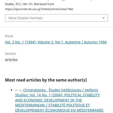
Studies
,
3
(1), 128–131. Retrieved from
https://ejournals.lib.uoc.gr/hellst/article/view/1482
More Citation Formats
Issue
Vol. 3 No. 1 (1994): Volume 3, No 1, Automne / Autumn 1994
Section
Articles
Most read articles by the same author(s)
-- --,
Chronologies
,
Études helléniques / Hellenic
Studies: Vol. 14 No. 1 (2006): POLITICAL STABILITY
AND ECONOMIC DEVELOPMENT IN THE
MEDITERRANEAN / STABILITÉ POLITIQUE ET
DÉVELOPPEMENT ÉCONOMIQUE EN MÉDITERRANÉE