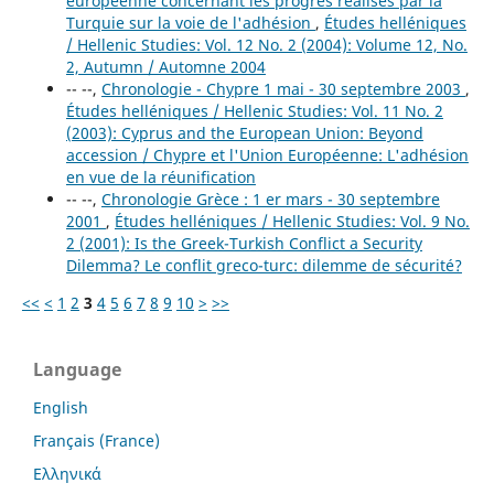
européenne concernant les progrès réalisés par la
Turquie sur la voie de l'adhésion
,
Études helléniques
/ Hellenic Studies: Vol. 12 No. 2 (2004): Volume 12, No.
2, Autumn / Automne 2004
-- --,
Chronologie - Chypre 1 mai - 30 septembre 2003
,
Études helléniques / Hellenic Studies: Vol. 11 No. 2
(2003): Cyprus and the European Union: Beyond
accession / Chypre et l'Union Européenne: L'adhésion
en vue de la réunification
-- --,
Chronologie Grèce : 1 er mars - 30 septembre
2001
,
Études helléniques / Hellenic Studies: Vol. 9 No.
2 (2001): Is the Greek-Turkish Conflict a Security
Dilemma? Le conflit greco-turc: dilemme de sécurité?
<<
<
1
2
3
4
5
6
7
8
9
10
>
>>
Language
English
Français (France)
Ελληνικά