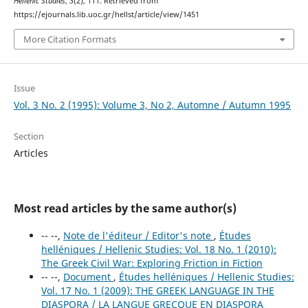
Hellenic Studies
,
3
(2), 111. Retrieved from
https://ejournals.lib.uoc.gr/hellst/article/view/1451
More Citation Formats
Issue
Vol. 3 No. 2 (1995): Volume 3, No 2, Automne / Autumn 1995
Section
Articles
Most read articles by the same author(s)
-- --,
Note de l'éditeur / Editor's note
,
Études
helléniques / Hellenic Studies: Vol. 18 No. 1 (2010):
The Greek Civil War: Exploring Friction in Fiction
-- --,
Document
,
Études helléniques / Hellenic Studies:
Vol. 17 No. 1 (2009): THE GREEK LANGUAGE IN THE
DIASPORA / LA LANGUE GRECQUE EN DIASPORA