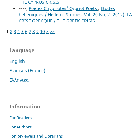
THE CYPRUS CRISIS
-- --,
Poètes Chypriotes/ Cypriot Poets
,
Études
helléniques / Hellenic Studies: Vol. 20 No. 2 (2012): LA
CRISE GRECQUE / THE GREEK CRISIS
1
2
3
4
5
6
7
8
9
10
>
>>
Language
English
Français (France)
Ελληνικά
Information
For Readers
For Authors
For Reviewers and Librarians