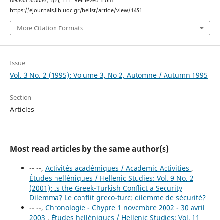
Hellenic Studies
,
3
(2), 111. Retrieved from
https://ejournals.lib.uoc.gr/hellst/article/view/1451
More Citation Formats
Issue
Vol. 3 No. 2 (1995): Volume 3, No 2, Automne / Autumn 1995
Section
Articles
Most read articles by the same author(s)
-- --,
Activités académiques / Academic Activities
,
Études helléniques / Hellenic Studies: Vol. 9 No. 2
(2001): Is the Greek-Turkish Conflict a Security
Dilemma? Le conflit greco-turc: dilemme de sécurité?
-- --,
Chronologie - Chypre 1 novembre 2002 - 30 avril
2003
,
Études helléniques / Hellenic Studies: Vol. 11