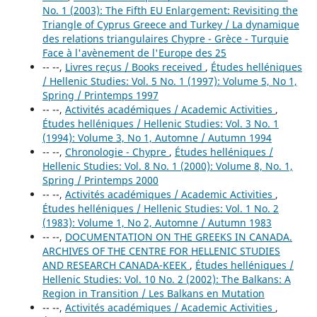
No. 1 (2003): The Fifth EU Enlargement: Revisiting the
Triangle of Cyprus Greece and Turkey / La dynamique
des relations triangulaires Chypre - Grèce - Turquie
Face à l'avènement de l'Europe des 25
-- --,
Livres reçus / Books received
,
Études helléniques
/ Hellenic Studies: Vol. 5 No. 1 (1997): Volume 5, No 1,
Spring / Printemps 1997
-- --,
Activités académiques / Academic Activities
,
Études helléniques / Hellenic Studies: Vol. 3 No. 1
(1994): Volume 3, No 1, Automne / Autumn 1994
-- --,
Chronologie - Chypre
,
Études helléniques /
Hellenic Studies: Vol. 8 No. 1 (2000): Volume 8, No. 1,
Spring / Printemps 2000
-- --,
Activités académiques / Academic Activities
,
Études helléniques / Hellenic Studies: Vol. 1 No. 2
(1983): Volume 1, No 2, Automne / Autumn 1983
-- --,
DOCUMENTATION ON THE GREEKS IN CANADA.
ARCHIVES OF THE CENTRE FOR HELLENIC STUDIES
AND RESEARCH CANADA-KEEK
,
Études helléniques /
Hellenic Studies: Vol. 10 No. 2 (2002): The Balkans: A
Region in Transition / Les Balkans en Mutation
-- --,
Activités académiques / Academic Activities
,