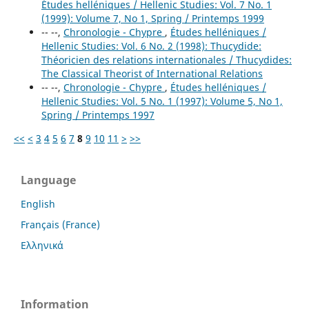
Études helléniques / Hellenic Studies: Vol. 7 No. 1
(1999): Volume 7, No 1, Spring / Printemps 1999
-- --,
Chronologie - Chypre
,
Études helléniques /
Hellenic Studies: Vol. 6 No. 2 (1998): Thucydide:
Théoricien des relations internationales / Thucydides:
The Classical Theorist of International Relations
-- --,
Chronologie - Chypre
,
Études helléniques /
Hellenic Studies: Vol. 5 No. 1 (1997): Volume 5, No 1,
Spring / Printemps 1997
<<
<
3
4
5
6
7
8
9
10
11
>
>>
Language
English
Français (France)
Ελληνικά
Information