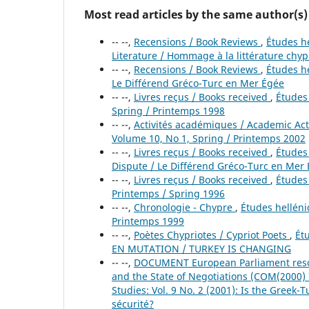
Most read articles by the same author(s)
-- --,
Recensions / Book Reviews
,
Études he
Literature / Hommage à la littérature chyp
-- --,
Recensions / Book Reviews
,
Études he
Le Différend Gréco-Turc en Mer Égée
-- --,
Livres reçus / Books received
,
Études 
Spring / Printemps 1998
-- --,
Activités académiques / Academic Act
Volume 10, No 1, Spring / Printemps 2002
-- --,
Livres reçus / Books received
,
Études 
Dispute / Le Différend Gréco-Turc en Mer
-- --,
Livres reçus / Books received
,
Études 
Printemps / Spring 1996
-- --,
Chronologie - Chypre
,
Études helléniq
Printemps 1999
-- --,
Poètes Chypriotes / Cypriot Poets
,
Ét
EN MUTATION / TURKEY IS CHANGING
-- --,
DOCUMENT European Parliament resol
and the State of Negotiations (COM(2000)
Studies: Vol. 9 No. 2 (2001): Is the Greek-
sécurité?