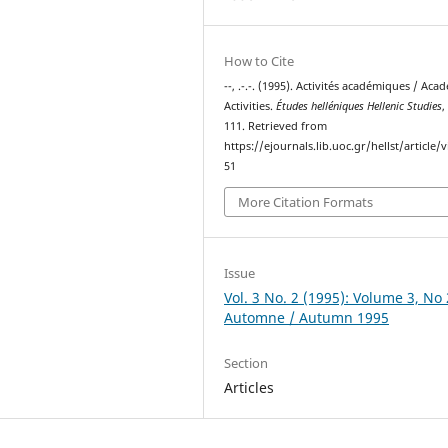
How to Cite
--, .-.-. (1995). Activités académiques / Aca
Activities.
Études helléniques Hellenic Studies
111. Retrieved from
https://ejournals.lib.uoc.gr/hellst/article/
51
More Citation Formats
Issue
Vol. 3 No. 2 (1995): Volume 3, No 
Automne / Autumn 1995
Section
Articles