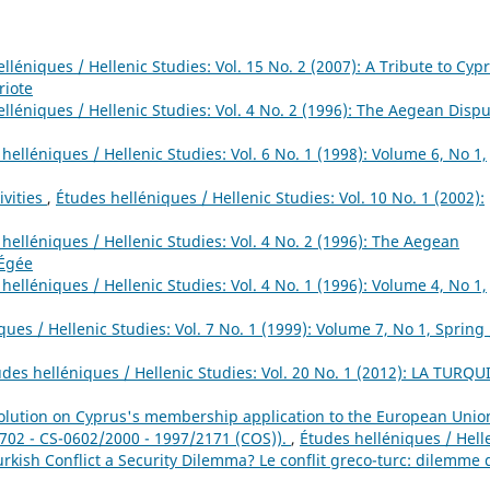
lléniques / Hellenic Studies: Vol. 15 No. 2 (2007): A Tribute to Cypr
riote
lléniques / Hellenic Studies: Vol. 4 No. 2 (1996): The Aegean Dispu
helléniques / Hellenic Studies: Vol. 6 No. 1 (1998): Volume 6, No 1,
ivities
,
Études helléniques / Hellenic Studies: Vol. 10 No. 1 (2002):
helléniques / Hellenic Studies: Vol. 4 No. 2 (1996): The Aegean
 Égée
helléniques / Hellenic Studies: Vol. 4 No. 1 (1996): Volume 4, No 1,
ues / Hellenic Studies: Vol. 7 No. 1 (1999): Volume 7, No 1, Spring 
udes helléniques / Hellenic Studies: Vol. 20 No. 1 (2012): LA TURQU
ution on Cyprus's membership application to the European Unio
 702 - CS-0602/2000 - 1997/2171 (COS)).
,
Études helléniques / Hell
Turkish Conflict a Security Dilemma? Le conflit greco-turc: dilemme 