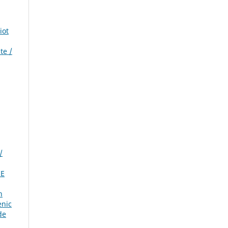
iot
te /
/
IE
n
enic
de