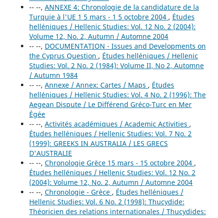
-- --,
ANNEXE 4: Chronologie de la candidature de la
Turquie à l'UE 1 5 mars - 1 5 octobre 2004
,
Études
helléniques / Hellenic Studies: Vol. 12 No. 2 (2004):
Volume 12, No. 2, Autumn / Automne 2004
-- --,
DOCUMENTATION - Issues and Developments on
the Cyprus Question
,
Études helléniques / Hellenic
Studies: Vol. 2 No. 2 (1984): Volume II, No 2, Automne
/ Autumn 1984
-- --,
Annexe / Annex: Cartes / Maps
,
Études
helléniques / Hellenic Studies: Vol. 4 No. 2 (1996): The
Aegean Dispute / Le Différend Gréco-Turc en Mer
Égée
-- --,
Activités académiques / Academic Activities
,
Études helléniques / Hellenic Studies: Vol. 7 No. 2
(1999): GREEKS IN AUSTRALIA / LES GRECS
D'AUSTRALIE
-- --,
Chronologie Grèce 15 mars - 15 octobre 2004
,
Études helléniques / Hellenic Studies: Vol. 12 No. 2
(2004): Volume 12, No. 2, Autumn / Automne 2004
-- --,
Chronologie - Grèce
,
Études helléniques /
Hellenic Studies: Vol. 6 No. 2 (1998): Thucydide:
Théoricien des relations internationales / Thucydides: