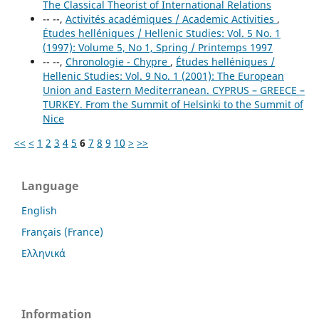
The Classical Theorist of International Relations
-- --,
Activités académiques / Academic Activities
,
Études helléniques / Hellenic Studies: Vol. 5 No. 1
(1997): Volume 5, No 1, Spring / Printemps 1997
-- --,
Chronologie - Chypre
,
Études helléniques /
Hellenic Studies: Vol. 9 No. 1 (2001): The European
Union and Eastern Mediterranean. CYPRUS – GREECE –
TURKEY. From the Summit of Helsinki to the Summit of
Nice
<<
<
1
2
3
4
5
6
7
8
9
10
>
>>
Language
English
Français (France)
Ελληνικά
Information