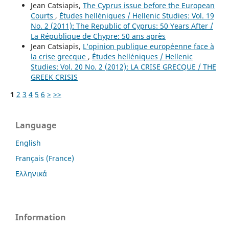
Jean Catsiapis,
The Cyprus issue before the European
Courts
,
Études helléniques / Hellenic Studies: Vol. 19
No. 2 (2011): The Republic of Cyprus: 50 Years After /
La République de Chypre: 50 ans après
Jean Catsiapis,
L’opinion publique européenne face à
la crise grecque
,
Études helléniques / Hellenic
Studies: Vol. 20 No. 2 (2012): LA CRISE GRECQUE / THE
GREEK CRISIS
1
2
3
4
5
6
>
>>
Language
English
Français (France)
Ελληνικά
Information