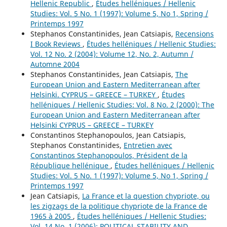
Hellenic Republic
,
Études helléniques / Hellenic
Studies: Vol. 5 No. 1 (1997): Volume 5, No 1, Spring /
Printemps 1997
Stephanos Constantinides, Jean Catsiapis,
Recensions
I Book Reviews
,
Études helléniques / Hellenic Studies:
Vol. 12 No. 2 (2004): Volume 12, No. 2, Autumn /
Automne 2004
Stephanos Constantinides, Jean Catsiapis,
The
European Union and Eastern Mediterranean after
Helsinki. CYPRUS – GREECE – TURKEY
,
Études
helléniques / Hellenic Studies: Vol. 8 No. 2 (2000): The
European Union and Eastern Mediterranean after
Helsinki CYPRUS – GREECE – TURKEY
Constantinos Stephanopoulos, Jean Catsiapis,
Stephanos Constantinides,
Entretien avec
Constantinos Stephanopoulos, Président de la
République hellénique
,
Études helléniques / Hellenic
Studies: Vol. 5 No. 1 (1997): Volume 5, No 1, Spring /
Printemps 1997
Jean Catsiapis,
La France et la question chypriote, ou
les zigzags de la politique chypriote de la France de
1965 à 2005
,
Études helléniques / Hellenic Studies:
Vol. 14 No. 1 (2006): POLITICAL STABILITY AND