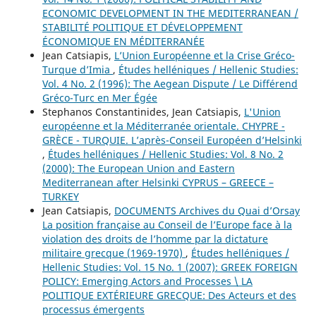
ECONOMIC DEVELOPMENT IN THE MEDITERRANEAN /
STABILITÉ POLITIQUE ET DÉVELOPPEMENT
ÉCONOMIQUE EN MÉDITERRANÉE
Jean Catsiapis,
L’Union Européenne et la Crise Gréco-
Turque d’Imia
,
Études helléniques / Hellenic Studies:
Vol. 4 No. 2 (1996): The Aegean Dispute / Le Différend
Gréco-Turc en Mer Égée
Stephanos Constantinides, Jean Catsiapis,
L'Union
européenne et la Méditerranée orientale. CHYPRE -
GRÈCE - TURQUIE. L’après-Conseil Européen d’Helsinki
,
Études helléniques / Hellenic Studies: Vol. 8 No. 2
(2000): The European Union and Eastern
Mediterranean after Helsinki CYPRUS – GREECE –
TURKEY
Jean Catsiapis,
DOCUMENTS Archives du Quai d’Orsay
La position française au Conseil de l’Europe face à la
violation des droits de l’homme par la dictature
militaire grecque (1969-1970)
,
Études helléniques /
Hellenic Studies: Vol. 15 No. 1 (2007): GREEK FOREIGN
POLICY: Emerging Actors and Processes \ LA
POLITIQUE EXTÉRIEURE GRECQUE: Des Acteurs et des
processus émergents