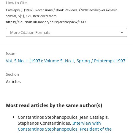
How to Cite
Catsiapis, J. (1997). Recensions / Book Reviews.
Études helléniques Hellenic
Studies
,
5
(1), 129. Retrieved from
https://ejournals.lib.uoc.gr/hellst/article/view/1417
More Citation Formats
Issue
Vol. 5 No. 1 (1997): Volume 5, No 1, Spring / Printemps 1997
Section
Articles
Most read articles by the same author(s)
Constantinos Stephanopoulos, Jean Catsiapis,
Stephanos Constantinides,
Interview with
Constantinos Stephanopoulos, President of the