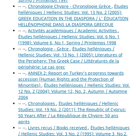
Spring / Printemps 1997
-- --,
Chronologie Chypre - Chronologie Grèce
,
Études
helléniques / Hellenic Studies: Vol. 13 No. 2 (2005):
GREEK EDUCATION IN THE DIASPORA / L' ÉDUCATION
HELLÉNOPHONE DANS LA DIASPORA GRECQUE
-- --,
Activités académiques / Academic Activities
,
Études helléniques / Hellenic Studies: Vol. 6 No. 1
(1998): Volume 6, No 1, Spring / Printemps 1998
-- --,
Chronologie - Grèce
,
Études helléniques /
Hellenic Studies: Vol. 13 No. 1 (2005): Literatures of
the Periphery: The Greek Case / Littératures de la
périphérie: Le cas grec
-- --,
ANNEX 2: Report on Turkey's progress towards
accession (Human Rights and the Protection of
Minorities)
,
Études helléniques / Hellenic Studies: Vol.
12 No. 2 (2004): Volume 12, No. 2, Autumn / Automne
2004
-- --,
Chronologies
,
Études helléniques / Hellenic
Studies: Vol. 19 No. 2 (2011): The Republic of Cyprus:
50 Years After / La République de Chypre: 50 ans
après
-- --,
Livres reçus / Books received
,
Études helléniques
/ Hellenic Studies: Vol. 3 No. 2 (1995): Volume 3, No 2,