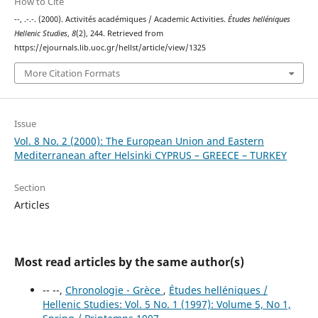
How to Cite
--, .-.-. (2000). Activités académiques / Academic Activities.
Études helléniques
Hellenic Studies
,
8
(2), 244. Retrieved from
https://ejournals.lib.uoc.gr/hellst/article/view/1325
More Citation Formats
Issue
Vol. 8 No. 2 (2000): The European Union and Eastern
Mediterranean after Helsinki CYPRUS – GREECE – TURKEY
Section
Articles
Most read articles by the same author(s)
-- --,
Chronologie - Grèce
,
Études helléniques /
Hellenic Studies: Vol. 5 No. 1 (1997): Volume 5, No 1,