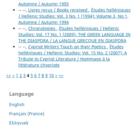
Automne / Autumn 1995
-- --,
Livres reçus / Books received
,
Études helléniques
/ Hellenic Studies: Vol. 3 No. 1 (1994): Volume 3, No 1,
Automne / Autumn 1994
-- --,
Chronologies
,
Études helléniques / Hellenic
Studies: Vol. 17 No. 1 (2009): THE GREEK LANGUAGE IN
THE DIASPORA / LA LANGUE GRECQUE EN DIASPORA
-- --,
Cypriot Writers Touch on their Poetics
,
Études
helléniques / Hellenic Studies: Vol. 15 No. 2 (2007): A
Tribute to Cypriot Literature / Hommage à la
littérature chypriote
<<
<
1
2
3
4
5
6
7
8
9
10
>
>>
Language
English
Français (France)
Ελληνικά