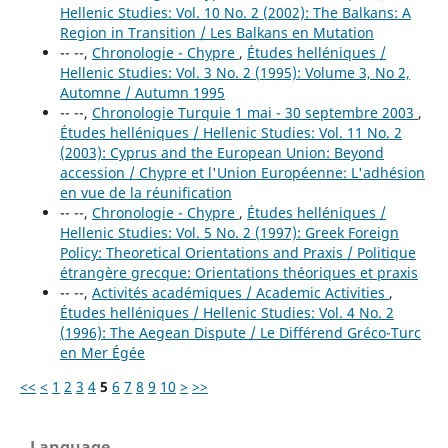
Hellenic Studies: Vol. 10 No. 2 (2002): The Balkans: A
Region in Transition / Les Balkans en Mutation
-- --,
Chronologie - Chypre
,
Études helléniques /
Hellenic Studies: Vol. 3 No. 2 (1995): Volume 3, No 2,
Automne / Autumn 1995
-- --,
Chronologie Turquie 1 mai - 30 septembre 2003
,
Études helléniques / Hellenic Studies: Vol. 11 No. 2
(2003): Cyprus and the European Union: Beyond
accession / Chypre et l'Union Européenne: L'adhésion
en vue de la réunification
-- --,
Chronologie - Chypre
,
Études helléniques /
Hellenic Studies: Vol. 5 No. 2 (1997): Greek Foreign
Policy: Theoretical Orientations and Praxis / Politique
étrangère grecque: Orientations théoriques et praxis
-- --,
Activités académiques / Academic Activities
,
Études helléniques / Hellenic Studies: Vol. 4 No. 2
(1996): The Aegean Dispute / Le Différend Gréco-Turc
en Mer Égée
<<
<
1
2
3
4
5
6
7
8
9
10
>
>>
Language