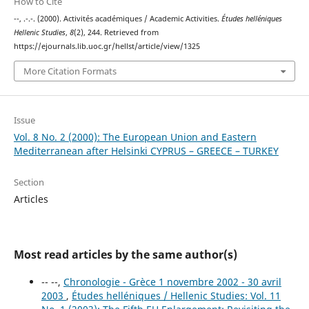
How to Cite
--, .-.-. (2000). Activités académiques / Academic Activities.
Études helléniques
Hellenic Studies
,
8
(2), 244. Retrieved from
https://ejournals.lib.uoc.gr/hellst/article/view/1325
More Citation Formats
Issue
Vol. 8 No. 2 (2000): The European Union and Eastern
Mediterranean after Helsinki CYPRUS – GREECE – TURKEY
Section
Articles
Most read articles by the same author(s)
-- --,
Chronologie - Grèce 1 novembre 2002 - 30 avril
2003
,
Études helléniques / Hellenic Studies: Vol. 11