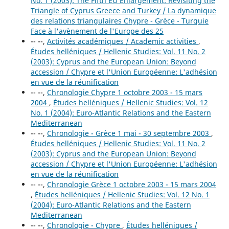
No. 1 (2003): The Fifth EU Enlargement: Revisiting the
Triangle of Cyprus Greece and Turkey / La dynamique
des relations triangulaires Chypre - Grèce - Turquie
Face à l'avènement de l'Europe des 25
-- --,
Activités académiques / Academic activities
,
Études helléniques / Hellenic Studies: Vol. 11 No. 2
(2003): Cyprus and the European Union: Beyond
accession / Chypre et l'Union Européenne: L'adhésion
en vue de la réunification
-- --,
Chronologie Chypre 1 octobre 2003 - 15 mars
2004
,
Études helléniques / Hellenic Studies: Vol. 12
No. 1 (2004): Euro-Atlantic Relations and the Eastern
Mediterranean
-- --,
Chronologie - Grèce 1 mai - 30 septembre 2003
,
Études helléniques / Hellenic Studies: Vol. 11 No. 2
(2003): Cyprus and the European Union: Beyond
accession / Chypre et l'Union Européenne: L'adhésion
en vue de la réunification
-- --,
Chronologie Grèce 1 octobre 2003 - 15 mars 2004
,
Études helléniques / Hellenic Studies: Vol. 12 No. 1
(2004): Euro-Atlantic Relations and the Eastern
Mediterranean
-- --,
Chronologie - Chypre
,
Études helléniques /