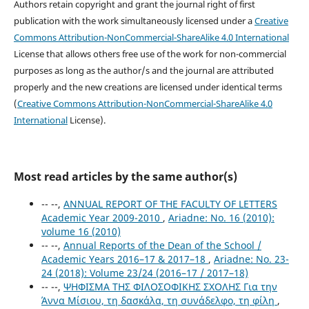
Authors retain copyright and grant the journal right of first
publication with the work simultaneously licensed under a
Creative
Commons Attribution-NonCommercial-ShareAlike 4.0 International
License that allows others free use of the work for non-commercial
purposes as long as the author/s and the journal are attributed
properly and the new creations are licensed under identical terms
(
Creative Commons Attribution-NonCommercial-ShareAlike 4.0
International
License).
Most read articles by the same author(s)
-- --,
ANNUAL REPORT OF ΤΗΕ FACULTY OF LETTERS
Academic Year 2009-2010
,
Ariadne: No. 16 (2010):
volume 16 (2010)
-- --,
Annual Reports of the Dean of the School /
Academic Years 2016–17 & 2017–18
,
Ariadne: No. 23-
24 (2018): Volume 23/24 (2016–17 / 2017–18)
-- --,
ΨΗΦΙΣΜΑ ΤΗΣ ΦΙΛΟΣΟΦΙΚΗΣ ΣΧΟΛΗΣ Για την
Άννα Μίσιου, τη δασκάλα, τη συνάδελφο, τη φίλη
,