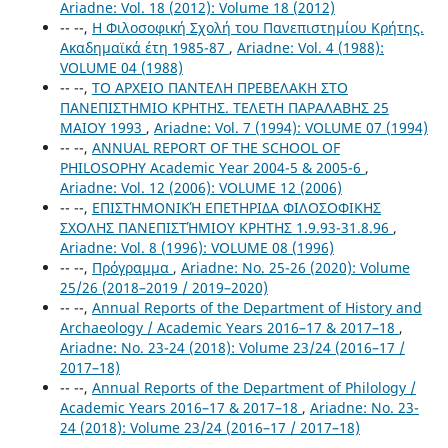
Ariadne: Vol. 18 (2012): Volume 18 (2012)
-- --,
Η Φιλοσοφική Σχολή του Πανεπιστημίου Κρήτης.
Ακαδημαϊκά έτη 1985-87
,
Ariadne: Vol. 4 (1988):
VOLUME 04 (1988)
-- --,
ΤΟ ΑΡΧΕΙΟ ΠΑΝΤΕΛΗ ΠΡΕΒΕΛΑΚΗ ΣΤΟ
ΠΑΝΕΠΙΣΤΗΜΙΟ ΚΡΗΤΗΣ. ΤΕΛΕΤΗ ΠΑΡΑΛΑΒΗΣ 25
ΜΑΙΟΥ 1993
,
Ariadne: Vol. 7 (1994): VOLUME 07 (1994)
-- --,
ANNUAL REPORT OF THE SCHOOL OF
PHILOSOPHY Academic Year 2004-5 & 2005-6
,
Ariadne: Vol. 12 (2006): VOLUME 12 (2006)
-- --,
ΕΠΙΣΤΗΜΟΝΙΚΉ ΕΠΕΤΗΡΙΔΑ ΦΙΛΟΣΟΦΙΚΗΣ
ΣΧΟΛΗΣ ΠΑΝΕΠΙΣΤΉΜΙΟΥ ΚΡΗΤΗΣ 1.9.93-31.8.96
,
Ariadne: Vol. 8 (1996): VOLUME 08 (1996)
-- --,
Πρόγραμμα
,
Ariadne: No. 25-26 (2020): Volume
25/26 (2018–2019 / 2019–2020)
-- --,
Annual Reports of the Department of History and
Archaeology / Academic Years 2016–17 & 2017–18
,
Ariadne: No. 23-24 (2018): Volume 23/24 (2016–17 /
2017–18)
-- --,
Annual Reports of the Department of Philology /
Academic Years 2016–17 & 2017–18
,
Ariadne: No. 23-
24 (2018): Volume 23/24 (2016–17 / 2017–18)