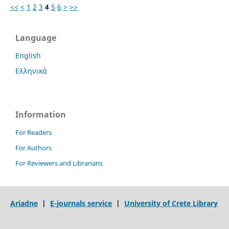
<<
<
1
2
3
4
5
6
>
>>
Language
English
Ελληνικά
Information
For Readers
For Authors
For Reviewers and Librarians
Ariadne
|
E-journals service
|
University of Crete Library