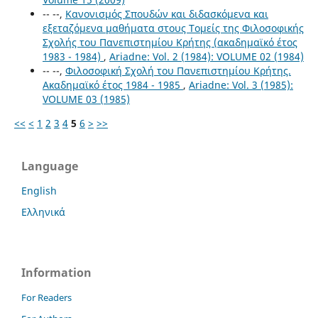
-- --,
Κανονισμός Σπουδών και διδασκόμενα και
εξεταζόμενα μαθήματα στους Τομείς της Φιλοσοφικής
Σχολής του Πανεπιστημίου Κρήτης (ακαδημαϊκό έτος
1983 - 1984)
,
Ariadne: Vol. 2 (1984): VOLUME 02 (1984)
-- --,
Φιλοσοφική Σχολή του Πανεπιστημίου Κρήτης.
Ακαδημαϊκό έτος 1984 - 1985
,
Ariadne: Vol. 3 (1985):
VOLUME 03 (1985)
<<
<
1
2
3
4
5
6
>
>>
Language
English
Ελληνικά
Information
For Readers