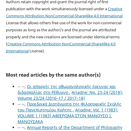
Authors retain copyright and grant the journal right of first
publication with the work simultaneously licensed under a
Creative
Commons Attribution-NonCommercial-ShareAlike 4.0 International
License that allows others free use of the work for non-commercial
purposes as long as the author/s and the journal are attributed
properly and the new creations are licensed under identical terms
(
Creative Commons Attribution-NonCommercial-ShareAlike 4.0
International
License).
Most read articles by the same author(s)
-- --,
Οι απαρχές της οθωμανολογικής έρευνας και
διδασκαλίας στο Ρέθυμνο
,
Ariadne: No. 23-24 (2018):
Volume 23/24 (2016–17 / 2017–18)
-- --,
Προεδρικά Διατάγματα της Φιλοσοφικής Σχολής
του Πανεπιστημίου Κρήτης
,
Ariadne: Vol. 1 (1983):
VOLUME 1 (1983) ΑΦΙΕΡΩΜΑ ΣΤΟΝ ΜΑΝΟΥΣΟ Ι.
ΜΑΝΟΥΣΑΚΑ
-- --,
Annual Reports of the Department of Philosophy