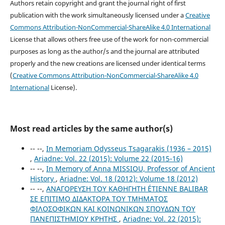
Authors retain copyright and grant the journal right of first
publication with the work simultaneously licensed under a
Creative
Commons Attribution-NonCommercial-ShareAlike 4.0 International
License that allows others free use of the work for non-commercial
purposes as long as the author/s and the journal are attributed
properly and the new creations are licensed under identical terms
(
Creative Commons Attribution-NonCommercial-ShareAlike 4.0
International
License).
Most read articles by the same author(s)
-- --,
In Memoriam Odysseus Tsagarakis (1936 – 2015)
,
Ariadne: Vol. 22 (2015): Volume 22 (2015-16)
-- --,
In Memory of Anna MISSIOU, Professor of Ancient
History
,
Ariadne: Vol. 18 (2012): Volume 18 (2012)
-- --,
ΑΝΑΓΟΡΕΥΣΗ TOY ΚΑΘΗΓΗΤH ÉTIENNE BALIBAR
ΣΕ ΕΠΙΤΙΜΟ ΔΙΔΑΚΤΟΡΑ ΤΟΥ ΤΜΗΜΑΤΟΣ
ΦΙΛΟΣΟΦΙΚΩΝ ΚΑΙ ΚΟΙΝΩΝΙΚΩΝ ΣΠΟΥΔΩΝ ΤΟΥ
ΠΑΝΕΠΙΣΤΗΜΙΟΥ ΚΡΗΤΗΣ
,
Ariadne: Vol. 22 (2015):