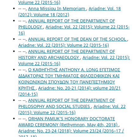
Volume 22 (2015-16)
-- --,
Anna Missiou In Memoriam
,
Ariadne: Vol. 18
(2012): Volume 18 (2012)
-- --,
ANNUAL REPORT OF THE DEPARTMENT OF
PHILOLOGY
,
Ariadne: Vol. 22 (2015): Volume 22 (2015-
16)
-- --,
ANNUAL REPORT OF THE DEAN OF THE SCHOOL
,
Ariadne: Vol. 22 (2015): Volume 22 (2015-16)
-- --,
ANNUAL REPORT OF THE DEPARTMENT OF
HISTORY AND ARCHAEOLOGY
,
Ariadne: Vol. 22 (2015):
Volume 22 (2015-16)
-- --,
Ο ΚΑΘΗΓΗΤΗΣ ANTHONY A. LONG ΕΠΙΤΙΜΟΣ
ΔΙΔΑΚΤΟΡΑΣ ΤΟΥ ΤΜΗΜΑΤΟΣ ΦΙΛΟΣΟΦΙΚΩΝ ΚΑΙ
ΚΟΙΝΩΝΙΚΩΝ ΣΠΟΥΔΩΝ ΤΟΥ ΠΑΝΕΠΙΣΤΗΜΙΟΥ
ΚΡΗΤΗΣ
,
Ariadne: No. 20-21 (2014): volume 20/21
(2014-15)
-- --,
ANNUAL REPORT OF THE DEPARTMENT OF
PHILOSOPHY AND SOCIAL STUDIES
,
Ariadne: Vol. 22
(2015): Volume 22 (2015-16)
-- --,
ORHAN PAMUK’S HONORARY DOCTORATE
AWARD CEREMONY (Rethymnon, May 4th, 2018)
,
Ariadne: No. 23-24 (2018): Volume 23/24 (2016–17 /
2017–18)