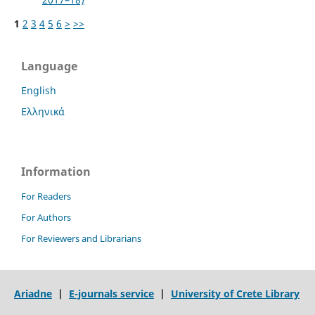
1
2
3
4
5
6
>
>>
Language
English
Ελληνικά
Information
For Readers
For Authors
For Reviewers and Librarians
Ariadne
|
E-journals service
|
University of Crete Library