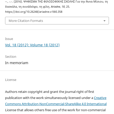
--, .-.-. (2016). ΨΗΦΙΣΜΑ ΤΗΣ ΦΙΛΟΣΟΦΙΚΗΣ ΣΧΟΛΗΣ Για την Άννα Μίσιου, τη
δασκάλα, τη συνάδελφο, τη φίλη.
Ariadne
,
18
, 25.
https://doi.org/10.26248/ariadne.v18i0.358
More Citation Formats
Issue
Vol. 18 (2012): Volume 18 (2012)
Section
In memoriam
License
Authors retain copyright and grant the journal right of first
publication with the work simultaneously licensed under a
Creative
Commons Attribution-NonCommercial-ShareAlike 4.0 International
License that allows others free use of the work for non-commercial