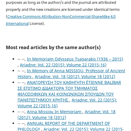
purposes as long as the author/s and the journal are attributed
properly and the new creations are licensed under identical terms
(
Creative Commons Attribution-NonCommercial-ShareAlike 4.0
International
License).
Most read articles by the same author(s)
-- --,
In Memoriam Odysseus Tsagarakis (1936 – 2015)
,
Ariadne: Vol. 22 (2015): Volume 22 (2015-16)
-- --,
In Memory of Anna MISSIOU, Professor of Ancient
History
,
Ariadne: Vol. 18 (2012): Volume 18 (2012)
-- --,
ΑΝΑΓΟΡΕΥΣΗ TOY ΚΑΘΗΓΗΤH ÉTIENNE BALIBAR
ΣΕ ΕΠΙΤΙΜΟ ΔΙΔΑΚΤΟΡΑ ΤΟΥ ΤΜΗΜΑΤΟΣ
ΦΙΛΟΣΟΦΙΚΩΝ ΚΑΙ ΚΟΙΝΩΝΙΚΩΝ ΣΠΟΥΔΩΝ ΤΟΥ
ΠΑΝΕΠΙΣΤΗΜΙΟΥ ΚΡΗΤΗΣ
,
Ariadne: Vol. 22 (2015):
Volume 22 (2015-16)
-- --,
Anna Missiou In Memoriam
,
Ariadne: Vol. 18
(2012): Volume 18 (2012)
-- --,
ANNUAL REPORT OF THE DEPARTMENT OF
PHILOLOGY
,
Ariadne: Vol. 22 (2015): Volume 22 (2015-