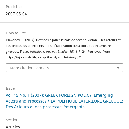
Published
2007-05-04
How to Cite
Tsakonas, P. (2007). Destinés à jouer le rôle de second violon? Des acteurs et
des processus émergents dans l’élaboration de la politique extérieure
grecque.
Études helléniques Hellenic Studies
,
15
(1), 7–24. Retrieved from
https://ejournals.lib.uoc.gr/hellst/article/view/671
More Citation Formats
Issue
Vol. 15 No. 1 (2007): GREEK FOREIGN POLICY: Emerging
Actors and Processes \ LA POLITIQUE EXTÉRIEURE GRECQUE:
Des Acteurs et des processus émergents
Section
Articles