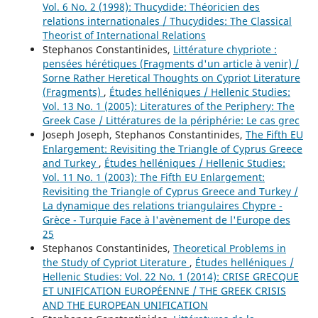
Vol. 6 No. 2 (1998): Thucydide: Théoricien des
relations internationales / Thucydides: The Classical
Theorist of International Relations
Stephanos Constantinides,
Littérature chypriote :
pensées hérétiques (Fragments d'un article à venir) /
Sorne Rather Heretical Thoughts on Cypriot Literature
(Fragments)
,
Études helléniques / Hellenic Studies:
Vol. 13 No. 1 (2005): Literatures of the Periphery: The
Greek Case / Littératures de la périphérie: Le cas grec
Joseph Joseph, Stephanos Constantinides,
The Fifth EU
Enlargement: Revisiting the Triangle of Cyprus Greece
and Turkey
,
Études helléniques / Hellenic Studies:
Vol. 11 No. 1 (2003): The Fifth EU Enlargement:
Revisiting the Triangle of Cyprus Greece and Turkey /
La dynamique des relations triangulaires Chypre -
Grèce - Turquie Face à l'avènement de l'Europe des
25
Stephanos Constantinides,
Theoretical Problems in
the Study of Cypriot Literature
,
Études helléniques /
Hellenic Studies: Vol. 22 No. 1 (2014): CRISE GRECQUE
ET UNIFICATION EUROPÉENNE / THE GREEK CRISIS
AND THE EUROPEAN UNIFICATION