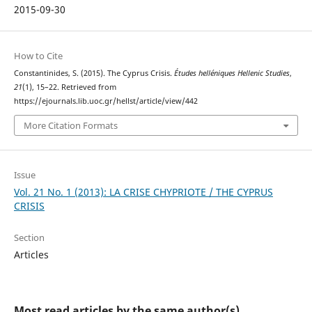
2015-09-30
How to Cite
Constantinides, S. (2015). The Cyprus Crisis.
Études helléniques Hellenic Studies
,
21
(1), 15–22. Retrieved from
https://ejournals.lib.uoc.gr/hellst/article/view/442
More Citation Formats
Issue
Vol. 21 No. 1 (2013): LA CRISE CHYPRIOTE / THE CYPRUS
CRISIS
Section
Articles
Most read articles by the same author(s)