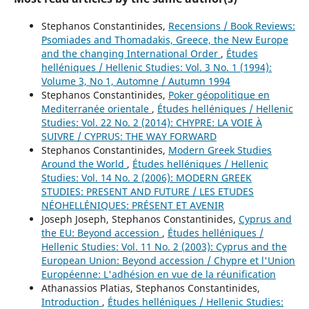
Stephanos Constantinides,
Recensions / Book Reviews:
Psomiades and Thomadakis, Greece, the New Europe
and the changing International Order
,
Études
helléniques / Hellenic Studies: Vol. 3 No. 1 (1994):
Volume 3, No 1, Automne / Autumn 1994
Stephanos Constantinides,
Poker géopolitique en
Mediterranée orientale
,
Études helléniques / Hellenic
Studies: Vol. 22 No. 2 (2014): CHYPRE: LA VOIE À
SUIVRE / CYPRUS: THE WAY FORWARD
Stephanos Constantinides,
Modern Greek Studies
Around the World
,
Études helléniques / Hellenic
Studies: Vol. 14 No. 2 (2006): MODERN GREEK
STUDIES: PRESENT AND FUTURE / LES ETUDES
NÉOHELLÉNIQUES: PRÉSENT ET AVENIR
Joseph Joseph, Stephanos Constantinides,
Cyprus and
the EU: Beyond accession
,
Études helléniques /
Hellenic Studies: Vol. 11 No. 2 (2003): Cyprus and the
European Union: Beyond accession / Chypre et l'Union
Européenne: L'adhésion en vue de la réunification
Athanassios Platias, Stephanos Constantinides,
Introduction
,
Études helléniques / Hellenic Studies: