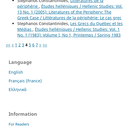
Stephanos Constantinides,
Littératures de la
périphérie
,
Études helléniques / Hellenic Studies: Vol.
13 No. 1 (2005): Literatures of the Periphery: The
Greek Case / Littératures de la périphérie: Le cas grec
Stephanos Constantinides,
Les Grecs du Québec et les
Médias
,
Études helléniques / Hellenic Studies: Vol. 1
No. 1 (1983): Volume I, No 1, Printemps / Spring 1983
<<
<
1
2
3
4
5
6
7
>
>>
Language
English
Français (France)
Ελληνικά
Information
For Readers