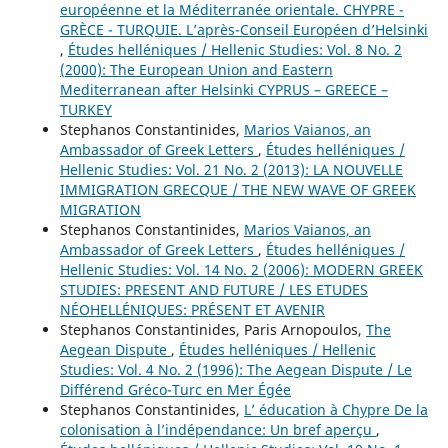
européenne et la Méditerranée orientale. CHYPRE -
GRÈCE - TURQUIE. L’après-Conseil Européen d’Helsinki
,
Études helléniques / Hellenic Studies: Vol. 8 No. 2
(2000): The European Union and Eastern
Mediterranean after Helsinki CYPRUS – GREECE –
TURKEY
Stephanos Constantinides,
Marios Vaianos, an
Ambassador of Greek Letters
,
Études helléniques /
Hellenic Studies: Vol. 21 No. 2 (2013): LA NOUVELLE
IMMIGRATION GRECQUE / THE NEW WAVE OF GREEK
MIGRATION
Stephanos Constantinides,
Marios Vaianos, an
Ambassador of Greek Letters
,
Études helléniques /
Hellenic Studies: Vol. 14 No. 2 (2006): MODERN GREEK
STUDIES: PRESENT AND FUTURE / LES ETUDES
NÉOHELLÉNIQUES: PRÉSENT ET AVENIR
Stephanos Constantinides, Paris Arnopoulos,
The
Aegean Dispute
,
Études helléniques / Hellenic
Studies: Vol. 4 No. 2 (1996): The Aegean Dispute / Le
Différend Gréco-Turc en Mer Égée
Stephanos Constantinides,
L’ éducation à Chypre De la
colonisation à l’indépendance: Un bref aperçu
,