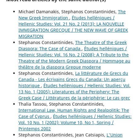
Michael Damanakis, Stephanos Constantinides,
The
New Greek Immigration
,
Études helléniques /
Hellenic Studies: Vol. 21 No. 2 (2013): LA NOUVELLE
IMMIGRATION GRECQUE / THE NEW WAVE OF GREEK
MIGRATION
Stephanos Constantinides,
The Theatre of the Greek
Diaspora: The Case of Canada
,
Études helléniques /
Hellenic Studies: Vol. 16 No. 2 (2008): A Tribute to the
Theatre of the Modern Greek Diaspora / Hommage au
théâtre de la diaspora Greque moderne
Stephanos Constantinides,
La littérature de Grecs du
Canada - Les écrivains Grecs du Canada: Un aperçu
historique
,
Études helléniques / Hellenic Studies: Vol.
13 No. 1 (2005): Literatures of the Periphery: The
Greek Case / Littératures de la périphérie: Le cas grec
Thalia Tassou, Stephanos Constantinides,
International Law, Human Rights and Realpolitik: The
Case of Cyprus
,
Études helléniques / Hellenic Studies:
Vol. 10 No. 1 (2002): Volume 10, No 1, Spring /
Printemps 2002
Stephanos Constantinides, Jean Catsiapis,
L'Union