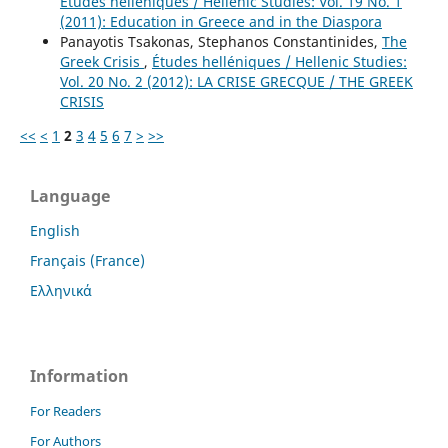
Études helléniques / Hellenic Studies: Vol. 19 No. 1
(2011): Education in Greece and in the Diaspora
Panayotis Tsakonas, Stephanos Constantinides,
The
Greek Crisis
,
Études helléniques / Hellenic Studies:
Vol. 20 No. 2 (2012): LA CRISE GRECQUE / THE GREEK
CRISIS
<<
<
1
2
3
4
5
6
7
>
>>
Language
English
Français (France)
Ελληνικά
Information
For Readers
For Authors