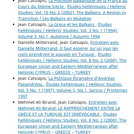
Jean Catsiapis,
La Politique Balkanique de la France au
Cours du XXème Siècle
,
Études helléniques / Hellenic
Studies: Vol. 10 No. 2 (2002): The Balkans: A Region in
Transition / Les Balkans en Mutation
Jean Catsiapis,
La Grèce et les Balkans
,
Études
helléniques / Hellenic Studies: Vol. 3 No. 1 (1994):
Volume 3, No 1, Automne / Autumn 1994
Danielle Mitterrand, Jean Catsiapis,
Entretien avec
Danielle Mitterrand. Il faut espérer qu'un jour les
civils prendront le pouvoir en Turquie
,
Études
helléniques / Hellenic Studies: Vol. 8 No. 2 (2000): The
European Union and Eastern Mediterranean after
Helsinki CYPRUS – GREECE – TURKEY
Jean Catsiapis,
La Politique Étrangère d’Andréas
Papandréou
,
Études helléniques / Hellenic Studies:
Vol. 5 No. 1 (1997): Volume 5, No 1, Spring / Printemps
1997
Mehmet Ali Birand, Jean Catsiapis,
Entretien avec
Mehmet Ali Birand. LE RAPPROCHEMENT ENTRE LA
GRÈCE ET LA TURQUIE EST IRRÉVOCABLE
,
Études
helléniques / Hellenic Studies: Vol. 8 No. 2 (2000): The
European Union and Eastern Mediterranean after
Helsinki CYPRUS – GREECE – TURKEY