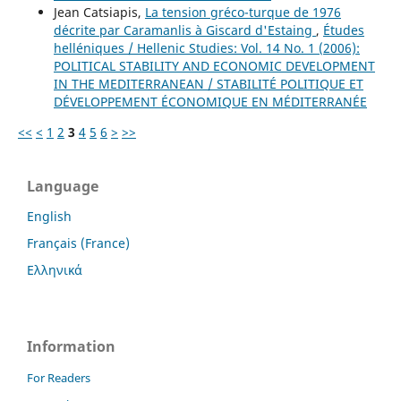
Jean Catsiapis,
La tension gréco-turque de 1976
décrite par Caramanlis à Giscard d'Estaing
,
Études
helléniques / Hellenic Studies: Vol. 14 No. 1 (2006):
POLITICAL STABILITY AND ECONOMIC DEVELOPMENT
IN THE MEDITERRANEAN / STABILITÉ POLITIQUE ET
DÉVELOPPEMENT ÉCONOMIQUE EN MÉDITERRANÉE
<<
<
1
2
3
4
5
6
>
>>
Language
English
Français (France)
Ελληνικά
Information
For Readers