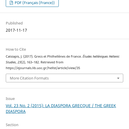
PDF (Français (France))
Published
2017-11-17
How to Cite
Catsiapis, J. (2017). Grecs et Philhellènes de France.
Études helléniques Hellenic
Studies
,
23
(2), 163–182. Retrieved from
https://ejournals.lib.uoc.gr/hellst/article/view/35
More Citation Formats
Issue
Vol. 23 No. 2 (2015): LA DIASPORA GRECQUE / THE GREEK
DIASPORA
Section