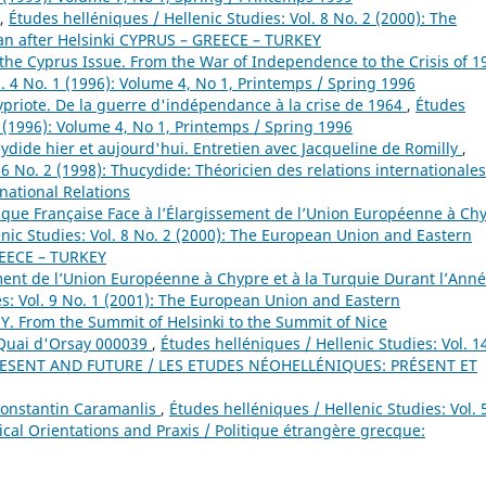
,
Études helléniques / Hellenic Studies: Vol. 8 No. 2 (2000): The
n after Helsinki CYPRUS – GREECE – TURKEY
the Cyprus Issue. From the War of Independence to the Crisis of 1
l. 4 No. 1 (1996): Volume 4, No 1, Printemps / Spring 1996
hypriote. De la guerre d'indépendance à la crise de 1964
,
Études
1 (1996): Volume 4, No 1, Printemps / Spring 1996
ydide hier et aujourd'hui. Entretien avec Jacqueline de Romilly
,
 6 No. 2 (1998): Thucydide: Théoricien des relations internationales
rnational Relations
lique Française Face à l’Élargissement de l’Union Européenne à Ch
enic Studies: Vol. 8 No. 2 (2000): The European Union and Eastern
REECE – TURKEY
ment de l’Union Européenne à Chypre et à la Turquie Durant l’Ann
es: Vol. 9 No. 1 (2001): The European Union and Eastern
 From the Summit of Helsinki to the Summit of Nice
Quai d'Orsay 000039
,
Études helléniques / Hellenic Studies: Vol. 1
RESENT AND FUTURE / LES ETUDES NÉOHELLÉNIQUES: PRÉSENT ET
Constantin Caramanlis
,
Études helléniques / Hellenic Studies: Vol. 
ical Orientations and Praxis / Politique étrangère grecque: