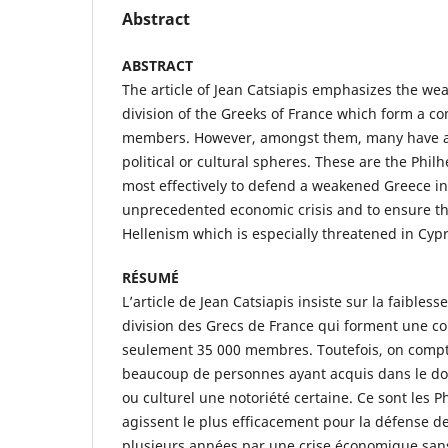
Abstract
ABSTRACT
The article of Jean Catsiapis emphasizes the wea
division of the Greeks of France which form a c
members. However, amongst them, many have ac
political or cultural spheres. These are the Phil
most effectively to defend a weakened Greece in
unprecedented economic crisis and to ensure t
Hellenism which is especially threatened in Cyp
RÉSUMÉ
L’article de Jean Catsiapis insiste sur la faiblesse,
division des Grecs de France qui forment une 
seulement 35 000 membres. Toutefois, on compt
beaucoup de personnes ayant acquis dans le do
ou culturel une notoriété certaine. Ce sont les P
agissent le plus efficacement pour la défense de
plusieurs années par une crise économique sans