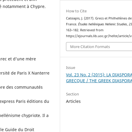
cé notamment à Chypre.
How to Cite
Catsiapis, J. (2017). Grecs et Philhellènes de
France.
Études helléniques Hellenic Studies
,
2
163–182. Retrieved from
https://ejournals.lib.uoc.gr/hellst/article/
More Citation Formats
grec et d’une mère
Issue
ersité de Paris X Nanterre
Vol. 23 No. 2 (2015): LA DIASPOR
GRECQUE / THE GREEK DIASPOR
embre des communautés
Section
Articles
express Paris éditions du
ellénisme chypriote. Il a
 le Guide du Droit