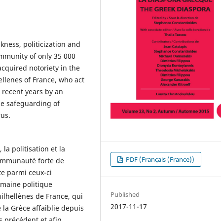
kness, politicization and
ommunity of only 35 000
quired notoriety in the
hellenes of France, who act
 recent years by an
he safeguarding of
rus.
 la politisation et la
PDF (Français (France))
communauté forte de
e parmi ceux-ci
maine politique
Published
hilhellènes de France, qui
2017-11-17
 la Grèce affaiblie depuis
 précédent et afin