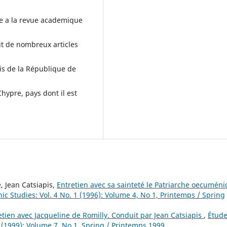
re a la revue academique
it de nombreux articles
mis de la République de
Chypre, pays dont il est
 Jean Catsiapis,
Entretien avec sa sainteté le Patriarche oecumén
ic Studies: Vol. 4 No. 1 (1996): Volume 4, No 1, Printemps / Spring
etien avec Jacqueline de Romilly. Conduit par Jean Catsiapis
,
Étud
1 (1999): Volume 7, No 1, Spring / Printemps 1999