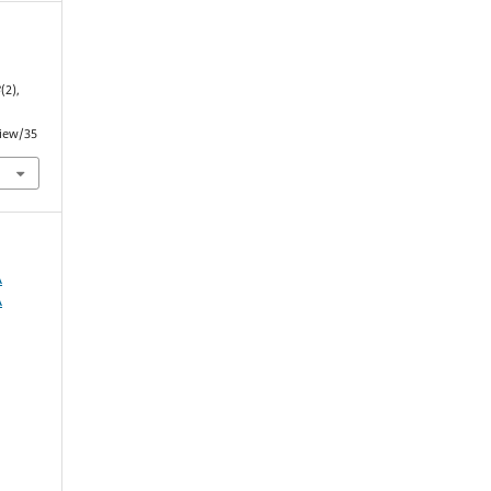
3
(2),
view/35
A
A