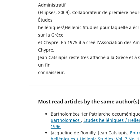
Administratif
(Ellipses, 2009). Collaborateur de première heu
Études
helléniques\Hellenic Studies pour laquelle a écr
sur la Grèce
et Chypre. En 1975 il a créé l’Association des A
Chypre.
Jean Catsiapis reste très attaché a la Grèce et à 
un fin
connaisseur.
Most read articles by the same author(s)
Bartholoméos 1er Patriarche oecuménique,
Bartholoméos
,
Études helléniques / Hellen
1996
Jacqueline de Romilly, Jean Catsiapis,
Entr
helléniques / Hellenic Studies: Vol. 7 No. 