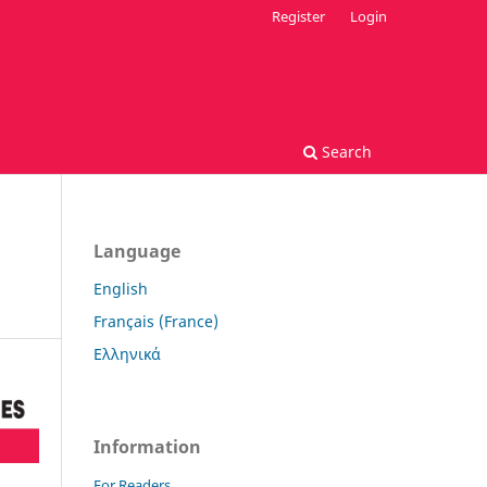
Register
Login
Search
Language
English
Français (France)
Ελληνικά
Information
For Readers