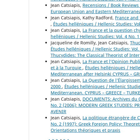
Jean Catsiapis,
Recensions / Book Reviews
European Union and Eastern Mediterranea
Jean Catsiapis, Kathy Radford,
France and 
,
Études helléniques / Hellenic Studies: Vo
Jean Catsiapis,
La France et la question c
helléniques / Hellenic Studies: Vol. 4 No. 
Jacqueline de Romilly, Jean Catsiapis,
Thuc
Études helléniques / Hellenic Studies: Vol.
Thucydides: The Classical Theorist of Inte
Jean Catsiapis,
La France et l’Opinion Pub
et à la Turquie
,
Études helléniques / Hell
Mediterranean after Helsinki CYPRUS – G
Jean Catsiapis,
La Question de l’Élargisse
2000
,
Études helléniques / Hellenic Studi
Mediterranean. CYPRUS – GREECE – TURKEY.
Jean Catsiapis,
DOCUMENTS: Archives du 
No. 2 (2006): MODERN GREEK STUDIES: P
AVENIR
Jean Catsiapis,
La politique étrangère de 
No. 2 (1997): Greek Foreign Policy: Theoret
Orientations théoriques et praxis