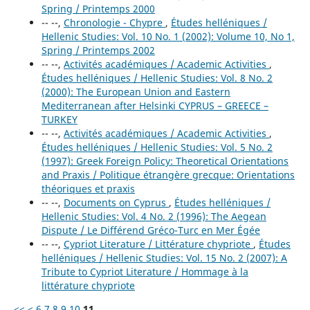
Spring / Printemps 2000
-- --,
Chronologie - Chypre
,
Études helléniques /
Hellenic Studies: Vol. 10 No. 1 (2002): Volume 10, No 1,
Spring / Printemps 2002
-- --,
Activités académiques / Academic Activities
,
Études helléniques / Hellenic Studies: Vol. 8 No. 2
(2000): The European Union and Eastern
Mediterranean after Helsinki CYPRUS – GREECE –
TURKEY
-- --,
Activités académiques / Academic Activities
,
Études helléniques / Hellenic Studies: Vol. 5 No. 2
(1997): Greek Foreign Policy: Theoretical Orientations
and Praxis / Politique étrangère grecque: Orientations
théoriques et praxis
-- --,
Documents on Cyprus
,
Études helléniques /
Hellenic Studies: Vol. 4 No. 2 (1996): The Aegean
Dispute / Le Différend Gréco-Turc en Mer Égée
-- --,
Cypriot Literature / Littérature chypriote
,
Études
helléniques / Hellenic Studies: Vol. 15 No. 2 (2007): A
Tribute to Cypriot Literature / Hommage à la
littérature chypriote
<<
<
6
7
8
9
10
11