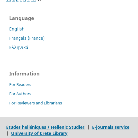
Language
English
Français (France)
Ελληνικά
Information
For Readers
For Authors
For Reviewers and Librarians
Études helléniques / Hellenic Studie
s
|
E-journals service
|
University of Crete Library