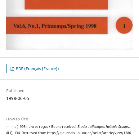
PDF (Français (France))
Published
1998-06-05
How to Cite
--, .-.-. (1998). Livres reçus / Books received.
Études helléniques Hellenic Studies
,
6
(1), 134. Retrieved from https://ejournals.lib.uoc.gr/hellst/article/view/1386