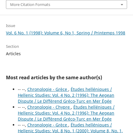
More Citation Formats
Issue
Vol. 6 No. 1 (1998): Volume 6, No 1, Spring / Printemps 1998
Section
Articles
Most read articles by the same author(s)
-- --,
Chronologie - Grèce
,
Études helléniques /
Hellenic Studies: Vol. 4 No. 2 (1996): The Aegean
Dispute / Le Différend Gréco-Turc en Mer Égée
-- --,
Chronologie - Chypre
,
Études helléniques /
Hellenic Studies: Vol. 4 No. 2 (1996): The Aegean
Dispute / Le Différend Gréco-Turc en Mer Égée
-- --,
Chronologie - Grèce
,
Études helléniques /
Hellenic Studies: Vol. 8 No. 1 (2000): Volume 8, No. 1,