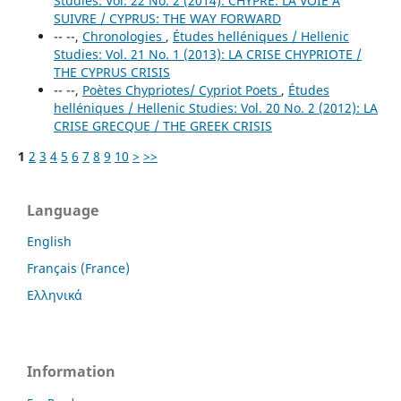
Studies: Vol. 22 No. 2 (2014): CHYPRE: LA VOIE À
SUIVRE / CYPRUS: THE WAY FORWARD
-- --,
Chronologies
,
Études helléniques / Hellenic
Studies: Vol. 21 No. 1 (2013): LA CRISE CHYPRIOTE /
THE CYPRUS CRISIS
-- --,
Poètes Chypriotes/ Cypriot Poets
,
Études
helléniques / Hellenic Studies: Vol. 20 No. 2 (2012): LA
CRISE GRECQUE / THE GREEK CRISIS
1
2
3
4
5
6
7
8
9
10
>
>>
Language
English
Français (France)
Ελληνικά
Information