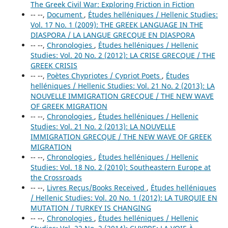
The Greek Civil War: Exploring Friction in Fiction
-- --,
Document
,
Études helléniques / Hellenic Studies:
Vol. 17 No. 1 (2009): THE GREEK LANGUAGE IN THE
DIASPORA / LA LANGUE GRECQUE EN DIASPORA
-- --,
Chronologies
,
Études helléniques / Hellenic
Studies: Vol. 20 No. 2 (2012): LA CRISE GRECQUE / THE
GREEK CRISIS
-- --,
Poètes Chypriotes / Cypriot Poets
,
Études
helléniques / Hellenic Studies: Vol. 21 No. 2 (2013): LA
NOUVELLE IMMIGRATION GRECQUE / THE NEW WAVE
OF GREEK MIGRATION
-- --,
Chronologies
,
Études helléniques / Hellenic
Studies: Vol. 21 No. 2 (2013): LA NOUVELLE
IMMIGRATION GRECQUE / THE NEW WAVE OF GREEK
MIGRATION
-- --,
Chronologies
,
Études helléniques / Hellenic
Studies: Vol. 18 No. 2 (2010): Southeastern Europe at
the Crossroads
-- --,
Livres Reçus/Books Received
,
Études helléniques
/ Hellenic Studies: Vol. 20 No. 1 (2012): LA TURQUIE EN
MUTATION / TURKEY IS CHANGING
-- --,
Chronologies
,
Études helléniques / Hellenic