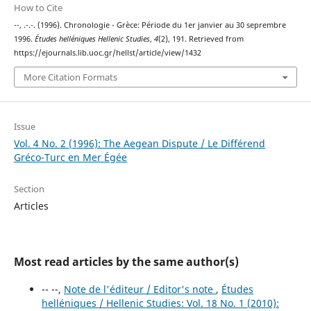
How to Cite
--, .-.-. (1996). Chronologie - Grèce: Période du 1er janvier au 30 seprembre
1996.
Études helléniques Hellenic Studies
,
4
(2), 191. Retrieved from
https://ejournals.lib.uoc.gr/hellst/article/view/1432
More Citation Formats
Issue
Vol. 4 No. 2 (1996): The Aegean Dispute / Le Différend
Gréco-Turc en Mer Égée
Section
Articles
Most read articles by the same author(s)
-- --,
Note de l'éditeur / Editor's note
,
Études
helléniques / Hellenic Studies: Vol. 18 No. 1 (2010):