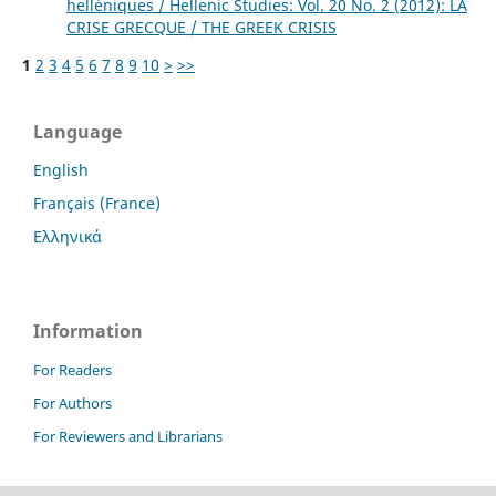
helléniques / Hellenic Studies: Vol. 20 No. 2 (2012): LA
CRISE GRECQUE / THE GREEK CRISIS
1
2
3
4
5
6
7
8
9
10
>
>>
Language
English
Français (France)
Ελληνικά
Information
For Readers
For Authors
For Reviewers and Librarians