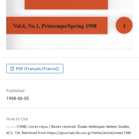
PDF (Français (France))
Published
1998-06-05
How to Cite
--, .-.-. (1998). Livres reçus / Books received.
Études helléniques Hellenic Studies
,
6
(1), 134. Retrieved from https://ejournals.lib.uoc.gr/hellst/article/view/1386