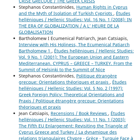
CRISE GRECQUE / THE GREEK CRISIS
Stephanos Constantinides,
Human Rights in Cyprus
and the Myth of Isolation of Turkish Cypriots
,
Études
helléniques / Hellenic Studies: Vol. 16 No. 1 (2008): IN
THE ERA OF GLOBALIZATION / A L’ HEURE DE LA
GLOBALISATION
Bartholomew I Ecumenical Patriarch, Jean Catsiapis,
Interview with His Holiness, The Ecumenical Patiarch
Bartholomew 1
,
Études helléniques / Hellenic Studies:
Vol. 9 No. 1 (2001): The European Union and Eastern
Mediterranean. CYPRUS – GREECE – TURKEY. From the
Summit of Helsinki to the Summit of Nice
Stephanos Constantinides,
Politique étrangère
grecque: Orientations théoriques et praxis
,
Études
helléniques / Hellenic Studies: Vol. 5 No. 2 (1997):
Greek Foreign Policy: Theoretical Orientations and
Praxis / Politique étrangère grecque: Orientations
théoriques et praxis
Jean Catsiapis,
Recensions / Book Reviews
,
Études
helléniques / Hellenic Studies: Vol. 11 No. 1 (2003):
The Fifth EU Enlargement: Revisiting the Triangle of
Cyprus Greece and Turkey / La dynamique des
relations triangulaires Chypre - Grèce - Turquie Face à