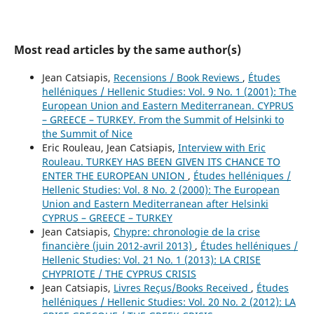
Most read articles by the same author(s)
Jean Catsiapis,
Recensions / Book Reviews
,
Études
helléniques / Hellenic Studies: Vol. 9 No. 1 (2001): The
European Union and Eastern Mediterranean. CYPRUS
– GREECE – TURKEY. From the Summit of Helsinki to
the Summit of Nice
Eric Rouleau, Jean Catsiapis,
Interview with Eric
Rouleau. TURKEY HAS BEEN GIVEN ITS CHANCE TO
ENTER THE EUROPEAN UNION
,
Études helléniques /
Hellenic Studies: Vol. 8 No. 2 (2000): The European
Union and Eastern Mediterranean after Helsinki
CYPRUS – GREECE – TURKEY
Jean Catsiapis,
Chypre: chronologie de la crise
financière (juin 2012-avril 2013)
,
Études helléniques /
Hellenic Studies: Vol. 21 No. 1 (2013): LA CRISE
CHYPRIOTE / THE CYPRUS CRISIS
Jean Catsiapis,
Livres Reçus/Books Received
,
Études
helléniques / Hellenic Studies: Vol. 20 No. 2 (2012): LA