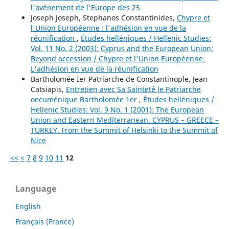
l'avènement de l'Europe des 25
Joseph Joseph, Stephanos Constantinides,
Chypre et
l'Union Européenne : l'adhésion en vue de la
réunification
,
Études helléniques / Hellenic Studies:
Vol. 11 No. 2 (2003): Cyprus and the European Union:
Beyond accession / Chypre et l'Union Européenne:
L'adhésion en vue de la réunification
Bartholomée Ier Patriarche de Constantinople, Jean
Catsiapis,
Entretien avec Sa Sainteté le Patriarche
oecuménique Bartholomée 1er
,
Études helléniques /
Hellenic Studies: Vol. 9 No. 1 (2001): The European
Union and Eastern Mediterranean. CYPRUS – GREECE –
TURKEY. From the Summit of Helsinki to the Summit of
Nice
<<
<
7
8
9
10
11
12
Language
English
Français (France)