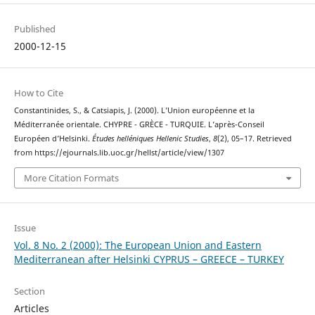
Published
2000-12-15
How to Cite
Constantinides, S., & Catsiapis, J. (2000). L’Union européenne et la
Méditerranée orientale. CHYPRE - GRÈCE - TURQUIE. L’après-Conseil
Européen d’Helsinki.
Études helléniques Hellenic Studies
,
8
(2), 05–17. Retrieved
from https://ejournals.lib.uoc.gr/hellst/article/view/1307
More Citation Formats
Issue
Vol. 8 No. 2 (2000): The European Union and Eastern
Mediterranean after Helsinki CYPRUS – GREECE – TURKEY
Section
Articles