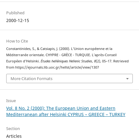
Published
2000-12-15
How to Cite
Constantinides, S., & Catsiapis, J. (2000). L’Union européenne et la
Méditerranée orientale. CHYPRE - GRÈCE - TURQUIE. L’après-Conseil
Européen d’Helsinki.
Études helléniques Hellenic Studies
,
8
(2), 05–17. Retrieved
from https://ejournals.lib.uoc.gr/hellst/article/view/1307
More Citation Formats
Issue
Vol. 8 No. 2 (2000): The European Union and Eastern
Mediterranean after Helsinki CYPRUS – GREECE – TURKEY
Section
Articles