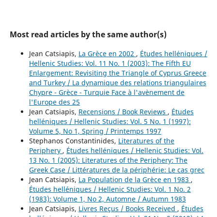
Most read articles by the same author(s)
Jean Catsiapis,
La Grèce en 2002
,
Études helléniques /
Hellenic Studies: Vol. 11 No. 1 (2003): The Fifth EU
Enlargement: Revisiting the Triangle of Cyprus Greece
and Turkey / La dynamique des relations triangulaires
Chypre - Grèce - Turquie Face à l'avènement de
l'Europe des 25
Jean Catsiapis,
Recensions / Book Reviews
,
Études
helléniques / Hellenic Studies: Vol. 5 No. 1 (1997):
Volume 5, No 1, Spring / Printemps 1997
Stephanos Constantinides,
Literatures of the
Periphery
,
Études helléniques / Hellenic Studies: Vol.
13 No. 1 (2005): Literatures of the Periphery: The
Greek Case / Littératures de la périphérie: Le cas grec
Jean Catsiapis,
La Population de la Grèce en 1983
,
Études helléniques / Hellenic Studies: Vol. 1 No. 2
(1983): Volume 1, No 2, Automne / Autumn 1983
Jean Catsiapis,
Livres Reçus / Books Received
,
Études