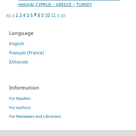
Helsinki CYPRUS – GREECE – TURKEY
<<
<
2
3
4
5
6
7
8
9
10
11
>
>>
Language
English
Français (France)
Ελληνικά
Information
For Readers
For Authors
For Reviewers and Librarians