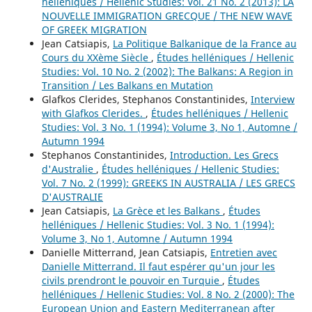
helléniques / Hellenic Studies: Vol. 21 No. 2 (2013): LA
NOUVELLE IMMIGRATION GRECQUE / THE NEW WAVE
OF GREEK MIGRATION
Jean Catsiapis,
La Politique Balkanique de la France au
Cours du XXème Siècle
,
Études helléniques / Hellenic
Studies: Vol. 10 No. 2 (2002): The Balkans: A Region in
Transition / Les Balkans en Mutation
Glafkos Clerides, Stephanos Constantinides,
Interview
with Glafkos Clerides.
,
Études helléniques / Hellenic
Studies: Vol. 3 No. 1 (1994): Volume 3, No 1, Automne /
Autumn 1994
Stephanos Constantinides,
Introduction. Les Grecs
d'Australie
,
Études helléniques / Hellenic Studies:
Vol. 7 No. 2 (1999): GREEKS IN AUSTRALIA / LES GRECS
D'AUSTRALIE
Jean Catsiapis,
La Grèce et les Balkans
,
Études
helléniques / Hellenic Studies: Vol. 3 No. 1 (1994):
Volume 3, No 1, Automne / Autumn 1994
Danielle Mitterrand, Jean Catsiapis,
Entretien avec
Danielle Mitterrand. Il faut espérer qu'un jour les
civils prendront le pouvoir en Turquie
,
Études
helléniques / Hellenic Studies: Vol. 8 No. 2 (2000): The
European Union and Eastern Mediterranean after