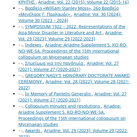
ΚΡΗΤΗΣ
,
Ariadne: Vol. 22 (2015): Volume 22 (2015-16)
- -,
Βραβείο «William Stanley Moss», 26o Βραβείο
«Μενέλαος Γ. Παρλαμάς»
,
Ariadne: Vol. 30 (2024):
Volume 30 (2023 – 2024)
- -,
SYMPOSIUM 1922 – 2022: Representations of the
Asia Minor Disaster in Literature and Art
,
Ariadne:
Vol. 29 (2023): Volume 29 (2022-2023)
- -,
Indexes
,
Ariadne: Ariadne Supplement 5. KO-RO-
NO-WE-SA. Proceedings of the 15th international
colloquium on Mycenaean studies
- -,
Σημείωμα για την πανδημία
,
Ariadne: Vol. 27
(2021): Volume 27 (2020-2021)
- -,
GREGORY NAGY’S HONORARY DOCTORATE AWARD
CEREMONY
,
Ariadne: Vol. 28 (2022): Volume 28 (2021-
2022)
- -,
In Memory of Pantelis Generalis
,
Ariadne: Vol. 27
(2021): Volume 27 (2020-2021)
- -,
Colloquium minutes and resolutions
,
Ariadne:
Ariadne Supplement 5. KO-RO-NO-WE-SA.
Proceedings of the 15th international colloquium on
Mycenaean studies
- -,
Awards
,
Ariadne: Vol. 29 (2023): Volume 29 (2022-
2023)