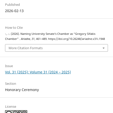
Published
2026-02-13
How to Cite
-, .-. (2026). Naming University Senate’s Chamber as “Gregory Sifakis
Chamber” .
Ariadne
,
31
, 461–489. https://doi.org/10.26248/ariadne.v31i.1948
More Citation Formats
Issue
Vol. 31 (2025): Volume 31 (2024 – 2025)
Section
Honorary Ceremony
License