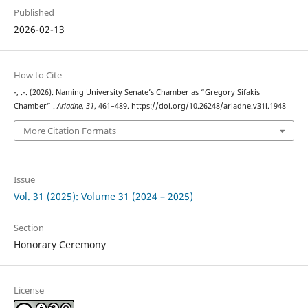
Published
2026-02-13
How to Cite
-, .-. (2026). Naming University Senate’s Chamber as “Gregory Sifakis
Chamber” .
Ariadne
,
31
, 461–489. https://doi.org/10.26248/ariadne.v31i.1948
More Citation Formats
Issue
Vol. 31 (2025): Volume 31 (2024 – 2025)
Section
Honorary Ceremony
License