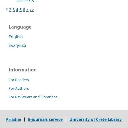
1
2
3
4
5
6
>
>>
Language
English
Ελληνικά
Information
For Readers
For Authors
For Reviewers and Librarians
Ariadne
|
E-journals service
|
University of Crete Library