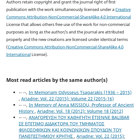
Authors retain copyright and grant the journal right of first
publication with the work simultaneously licensed under a
Creative
Commons Attribution-NonCommercial-ShareAlike 4.0 International
License that allows others free use of the work for non-commercial
purposes as long as the author/s and the journal are attributed
properly and the new creations are licensed under identical terms
(
Creative Commons Attribution-NonCommercial-ShareAlike 4.0
International
License).
Most read articles by the same author(s)
-- --,
In Memoriam Odysseus Tsagarakis (1936 – 2015)
,
Ariadne: Vol. 22 (2015): Volume 22 (2015-16)
-- --,
In Memory of Anna MISSIOU, Professor of Ancient
History
,
Ariadne: Vol. 18 (2012): Volume 18 (2012)
-- --,
ΑΝΑΓΟΡΕΥΣΗ TOY ΚΑΘΗΓΗΤH ÉTIENNE BALIBAR
ΣΕ ΕΠΙΤΙΜΟ ΔΙΔΑΚΤΟΡΑ ΤΟΥ ΤΜΗΜΑΤΟΣ
ΦΙΛΟΣΟΦΙΚΩΝ ΚΑΙ ΚΟΙΝΩΝΙΚΩΝ ΣΠΟΥΔΩΝ ΤΟΥ
ΠΑΝΕΠΙΣΤΗΜΙΟΥ ΚΡΗΤΗΣ
,
Ariadne: Vol. 22 (2015):