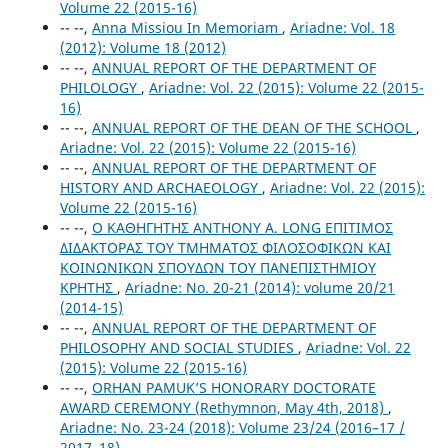
Volume 22 (2015-16)
-- --,
Anna Missiou In Memoriam
,
Ariadne: Vol. 18
(2012): Volume 18 (2012)
-- --,
ANNUAL REPORT OF THE DEPARTMENT OF
PHILOLOGY
,
Ariadne: Vol. 22 (2015): Volume 22 (2015-
16)
-- --,
ANNUAL REPORT OF THE DEAN OF THE SCHOOL
,
Ariadne: Vol. 22 (2015): Volume 22 (2015-16)
-- --,
ANNUAL REPORT OF THE DEPARTMENT OF
HISTORY AND ARCHAEOLOGY
,
Ariadne: Vol. 22 (2015):
Volume 22 (2015-16)
-- --,
Ο ΚΑΘΗΓΗΤΗΣ ANTHONY A. LONG ΕΠΙΤΙΜΟΣ
ΔΙΔΑΚΤΟΡΑΣ ΤΟΥ ΤΜΗΜΑΤΟΣ ΦΙΛΟΣΟΦΙΚΩΝ ΚΑΙ
ΚΟΙΝΩΝΙΚΩΝ ΣΠΟΥΔΩΝ ΤΟΥ ΠΑΝΕΠΙΣΤΗΜΙΟΥ
ΚΡΗΤΗΣ
,
Ariadne: No. 20-21 (2014): volume 20/21
(2014-15)
-- --,
ANNUAL REPORT OF THE DEPARTMENT OF
PHILOSOPHY AND SOCIAL STUDIES
,
Ariadne: Vol. 22
(2015): Volume 22 (2015-16)
-- --,
ORHAN PAMUK’S HONORARY DOCTORATE
AWARD CEREMONY (Rethymnon, May 4th, 2018)
,
Ariadne: No. 23-24 (2018): Volume 23/24 (2016–17 /
2017–18)