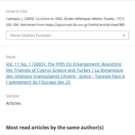
How to Cite
Catsiapis, J. (2003). La Grèce en 2002.
Études helléniques Hellenic Studies
,
11
(1),
202–206. Retrieved from https://ejournals.lib.uoc.gr/hellst/article/view/885
More Citation Formats
Issue
Vol. 11 No. 1 (2003): The Fifth EU Enlargement: Revisiting
the Triangle of Cyprus Greece and Turkey / La dynamique
des relations triangulaires Chypre - Grèce - Turquie Face à
l'avènement de l'Europe des 25
Section
Articles
Most read articles by the same author(s)