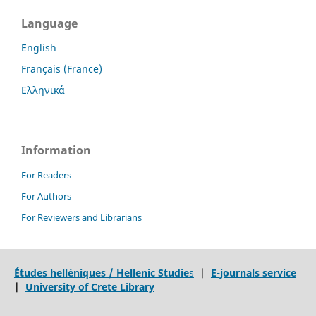
Language
English
Français (France)
Ελληνικά
Information
For Readers
For Authors
For Reviewers and Librarians
Études helléniques / Hellenic Studie
s
|
E-journals service
|
University of Crete Library