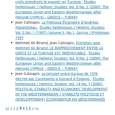
civils prendront le pouvoir en Turquie
,
Études
helléniques / Hellenic Studies: Vol. 8 No. 2 (2000): The
European Union and Eastern Mediterranean after
Helsinki CYPRUS – GREECE – TURKEY
Jean Catsiapis,
La Politique Étrangère d’Andréas
Papandréou
,
Études helléniques / Hellenic Studies:
Vol. 5 No. 1 (1997): Volume 5, No 1, Spring / Printemps
1997
Mehmet Ali Birand, Jean Catsiapis,
Entretien avec
Mehmet Ali Birand. LE RAPPROCHEMENT ENTRE LA
GRÈCE ET LA TURQUIE EST IRRÉVOCABLE
,
Études
helléniques / Hellenic Studies: Vol. 8 No. 2 (2000): The
European Union and Eastern Mediterranean after
Helsinki CYPRUS – GREECE – TURKEY
Jean Catsiapis,
La tension gréco-turque de 1976
décrite par Caramanlis à Giscard d'Estaing
,
Études
helléniques / Hellenic Studies: Vol. 14 No. 1 (2006):
POLITICAL STABILITY AND ECONOMIC DEVELOPMENT
IN THE MEDITERRANEAN / STABILITÉ POLITIQUE ET
DÉVELOPPEMENT ÉCONOMIQUE EN MÉDITERRANÉE
<<
<
1
2
3
4
5
6
>
>>