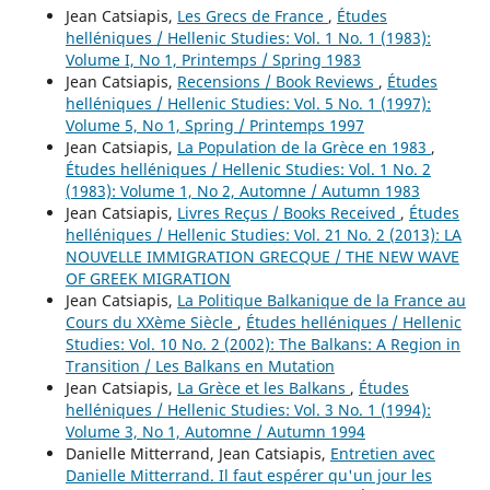
Jean Catsiapis,
Les Grecs de France
,
Études
helléniques / Hellenic Studies: Vol. 1 No. 1 (1983):
Volume I, No 1, Printemps / Spring 1983
Jean Catsiapis,
Recensions / Book Reviews
,
Études
helléniques / Hellenic Studies: Vol. 5 No. 1 (1997):
Volume 5, No 1, Spring / Printemps 1997
Jean Catsiapis,
La Population de la Grèce en 1983
,
Études helléniques / Hellenic Studies: Vol. 1 No. 2
(1983): Volume 1, No 2, Automne / Autumn 1983
Jean Catsiapis,
Livres Reçus / Books Received
,
Études
helléniques / Hellenic Studies: Vol. 21 No. 2 (2013): LA
NOUVELLE IMMIGRATION GRECQUE / THE NEW WAVE
OF GREEK MIGRATION
Jean Catsiapis,
La Politique Balkanique de la France au
Cours du XXème Siècle
,
Études helléniques / Hellenic
Studies: Vol. 10 No. 2 (2002): The Balkans: A Region in
Transition / Les Balkans en Mutation
Jean Catsiapis,
La Grèce et les Balkans
,
Études
helléniques / Hellenic Studies: Vol. 3 No. 1 (1994):
Volume 3, No 1, Automne / Autumn 1994
Danielle Mitterrand, Jean Catsiapis,
Entretien avec
Danielle Mitterrand. Il faut espérer qu'un jour les