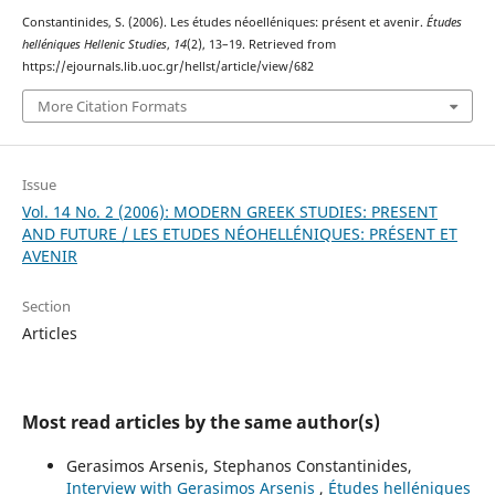
Constantinides, S. (2006). Les études néoelléniques: présent et avenir.
Études
helléniques Hellenic Studies
,
14
(2), 13–19. Retrieved from
https://ejournals.lib.uoc.gr/hellst/article/view/682
More Citation Formats
Issue
Vol. 14 No. 2 (2006): MODERN GREEK STUDIES: PRESENT
AND FUTURE / LES ETUDES NÉOHELLÉNIQUES: PRÉSENT ET
AVENIR
Section
Articles
Most read articles by the same author(s)
Gerasimos Arsenis, Stephanos Constantinides,
Interview with Gerasimos Arsenis
,
Études helléniques