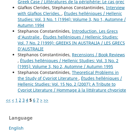
Greek Case / Littératures de la périphérie: Le cas grec
Glafkos Clerides, Stephanos Constantinides,
Interview
with Glafkos Clerides.
,
Études helléniques / Hellenic
Studies: Vol. 3 No. 1 (1994): Volume 3, No 1, Automne /
Autumn 1994
Stephanos Constantinides,
Introduction. Les Grecs
d'Australie
,
Études helléniques / Hellenic Studies:
Vol. 7 No. 2 (1999): GREEKS IN AUSTRALIA / LES GRECS
D'AUSTRALIE
Stephanos Constantinides,
Recensions / Book Reviews
,
Études helléniques / Hellenic Studies: Vol. 3 No. 2
(1995): Volume 3, No 2, Automne / Autumn 1995
Stephanos Constantinides,
Theoretical Problems in
the Study of Cypriot Literature
,
Études helléniques /
Hellenic Studies: Vol. 15 No. 2 (2007): A Tribute to
Cypriot Literature / Hommage à la littérature chypriote
<<
<
1
2
3
4
5
6
7
>
>>
Language
English