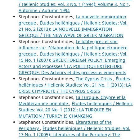
/ Hellenic Studies: Vol. 3 No. 1 (1994): Volume 3, No 1,
Automne / Autumn 1994
Stephanos Constantinides,
La nouvelle immigration
grecque
,
Études helléniques / Hellenic Studies: Vol.
21 No. 2 (2013): LA NOUVELLE IMMIGRATION
GRECQUE / THE NEW WAVE OF GREEK MIGRATION
Stephanos Constantinides,
Le lobby grec et son
influence sur l'élaboration de la politique étrangère
grecque
,
Études helléniques / Hellenic Studies: Vol.
15 No. 1 (2007): GREEK FOREIGN POLICY: Emerging
Actors and Processes \ LA POLITIQUE EXTÉRIEURE
GRECQUE: Des Acteurs et des processus émergents
Stephanos Constantinides,
The Cyprus Crisis
,
Études
helléniques / Hellenic Studies: Vol. 21 No. 1 (2013): LA
CRISE CHYPRIOTE / THE CYPRUS CRISIS
Stephanos Constantinides,
La Turquie, Chypre et la
Méditerannée orientale
,
Études helléniques / Hellenic
Studies: Vol. 20 No. 1 (2012): LA TURQUIE EN
MUTATION / TURKEY IS CHANGING
Stephanos Constantinides,
Literatures of the
Periphery
,
Études helléniques / Hellenic Studies: Vol.
13 No. 1 (2005): Literatures of the Periphery: The