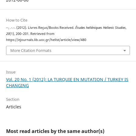
How to Cite
--, .-.-. (2012). Livres Reçus/Books Received.
Études helléniques Hellenic Studies
,
20
(1), 200–201. Retrieved from
https://ejournals.lib.uoc.gr/hellst/article/view/480
More Citation Formats
Issue
Vol. 20 No. 1 (2012): LA TURQUIE EN MUTATION / TURKEY IS
CHANGING
Section
Articles
Most read articles by the same author(s)