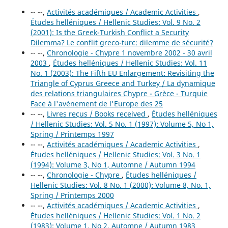
-- --,
Activités académiques / Academic Activities
,
Études helléniques / Hellenic Studies: Vol. 9 No. 2
(2001): Is the Greek-Turkish Conflict a Security
Dilemma? Le conflit greco-turc: dilemme de sécurité?
-- --,
Chronologie - Chypre 1 novembre 2002 - 30 avril
2003
,
Études helléniques / Hellenic Studies: Vol. 11
No. 1 (2003): The Fifth EU Enlargement: Revisiting the
Triangle of Cyprus Greece and Turkey / La dynamique
des relations triangulaires Chypre - Grèce - Turquie
Face à l'avènement de l'Europe des 25
-- --,
Livres reçus / Books received
,
Études helléniques
/ Hellenic Studies: Vol. 5 No. 1 (1997): Volume 5, No 1,
Spring / Printemps 1997
-- --,
Activités académiques / Academic Activities
,
Études helléniques / Hellenic Studies: Vol. 3 No. 1
(1994): Volume 3, No 1, Automne / Autumn 1994
-- --,
Chronologie - Chypre
,
Études helléniques /
Hellenic Studies: Vol. 8 No. 1 (2000): Volume 8, No. 1,
Spring / Printemps 2000
-- --,
Activités académiques / Academic Activities
,
Études helléniques / Hellenic Studies: Vol. 1 No. 2
(1983): Volume 1, No 2, Automne / Autumn 1983