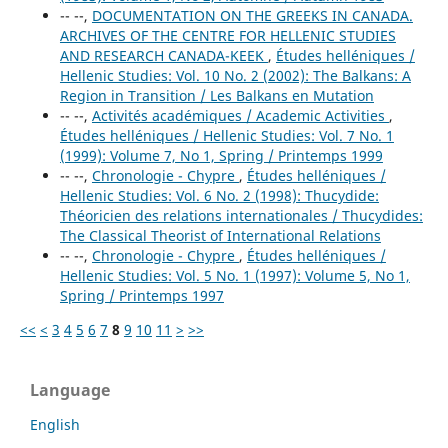
-- --,
DOCUMENTATION ON THE GREEKS IN CANADA.
ARCHIVES OF THE CENTRE FOR HELLENIC STUDIES
AND RESEARCH CANADA-KEEK
,
Études helléniques /
Hellenic Studies: Vol. 10 No. 2 (2002): The Balkans: A
Region in Transition / Les Balkans en Mutation
-- --,
Activités académiques / Academic Activities
,
Études helléniques / Hellenic Studies: Vol. 7 No. 1
(1999): Volume 7, No 1, Spring / Printemps 1999
-- --,
Chronologie - Chypre
,
Études helléniques /
Hellenic Studies: Vol. 6 No. 2 (1998): Thucydide:
Théoricien des relations internationales / Thucydides:
The Classical Theorist of International Relations
-- --,
Chronologie - Chypre
,
Études helléniques /
Hellenic Studies: Vol. 5 No. 1 (1997): Volume 5, No 1,
Spring / Printemps 1997
<<
<
3
4
5
6
7
8
9
10
11
>
>>
Language
English