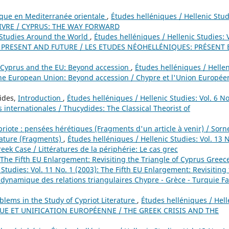
ique en Mediterranée orientale
,
Études helléniques / Hellenic Stud
 SUIVRE / CYPRUS: THE WAY FORWARD
Studies Around the World
,
Études helléniques / Hellenic Studies: V
: PRESENT AND FUTURE / LES ETUDES NÉOHELLÉNIQUES: PRÉSENT 
Cyprus and the EU: Beyond accession
,
Études helléniques / Hellen
 the European Union: Beyond accession / Chypre et l'Union Europée
nides,
Introduction
,
Études helléniques / Hellenic Studies: Vol. 6 No
 internationales / Thucydides: The Classical Theorist of
priote : pensées hérétiques (Fragments d'un article à venir) / Sorn
rature (Fragments)
,
Études helléniques / Hellenic Studies: Vol. 13 N
reek Case / Littératures de la périphérie: Le cas grec
The Fifth EU Enlargement: Revisiting the Triangle of Cyprus Greec
Studies: Vol. 11 No. 1 (2003): The Fifth EU Enlargement: Revisiting
 dynamique des relations triangulaires Chypre - Grèce - Turquie F
blems in the Study of Cypriot Literature
,
Études helléniques / Hell
RECQUE ET UNIFICATION EUROPÉENNE / THE GREEK CRISIS AND THE