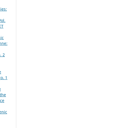
ies:
ol.
ET
ic
nne:
. 2
e
o. 1
e
 the
ace
enic