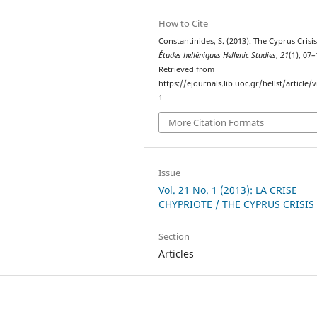
How to Cite
Constantinides, S. (2013). The Cyprus Crisis
Études helléniques Hellenic Studies
,
21
(1), 07–
Retrieved from
https://ejournals.lib.uoc.gr/hellst/article/
1
More Citation Formats
Issue
Vol. 21 No. 1 (2013): LA CRISE
CHYPRIOTE / THE CYPRUS CRISIS
Section
Articles