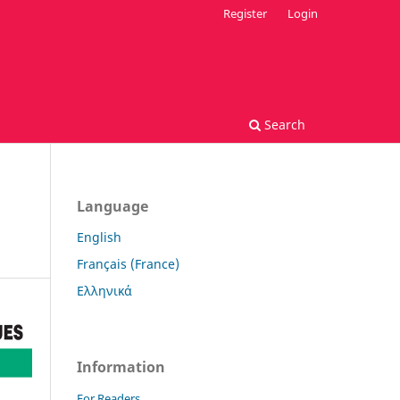
Register
Login
Search
Language
English
Français (France)
Ελληνικά
Information
For Readers