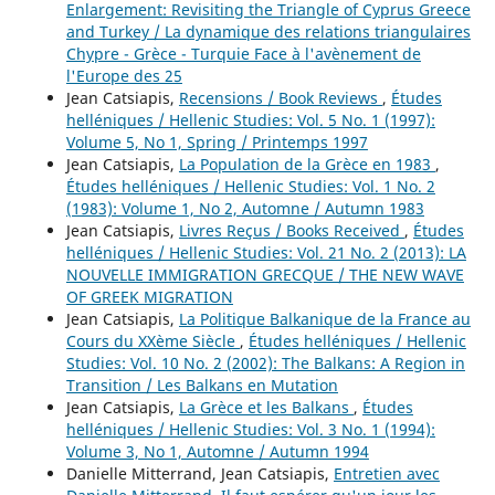
Enlargement: Revisiting the Triangle of Cyprus Greece
and Turkey / La dynamique des relations triangulaires
Chypre - Grèce - Turquie Face à l'avènement de
l'Europe des 25
Jean Catsiapis,
Recensions / Book Reviews
,
Études
helléniques / Hellenic Studies: Vol. 5 No. 1 (1997):
Volume 5, No 1, Spring / Printemps 1997
Jean Catsiapis,
La Population de la Grèce en 1983
,
Études helléniques / Hellenic Studies: Vol. 1 No. 2
(1983): Volume 1, No 2, Automne / Autumn 1983
Jean Catsiapis,
Livres Reçus / Books Received
,
Études
helléniques / Hellenic Studies: Vol. 21 No. 2 (2013): LA
NOUVELLE IMMIGRATION GRECQUE / THE NEW WAVE
OF GREEK MIGRATION
Jean Catsiapis,
La Politique Balkanique de la France au
Cours du XXème Siècle
,
Études helléniques / Hellenic
Studies: Vol. 10 No. 2 (2002): The Balkans: A Region in
Transition / Les Balkans en Mutation
Jean Catsiapis,
La Grèce et les Balkans
,
Études
helléniques / Hellenic Studies: Vol. 3 No. 1 (1994):
Volume 3, No 1, Automne / Autumn 1994
Danielle Mitterrand, Jean Catsiapis,
Entretien avec