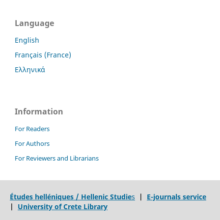
Language
English
Français (France)
Ελληνικά
Information
For Readers
For Authors
For Reviewers and Librarians
Études helléniques / Hellenic Studie
s
|
E-journals service
|
University of Crete Library