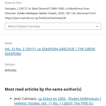
How to Cite
Catsiapis, J. (2017). Sir Basil Zaharoff (1849-1936), Le Mystérieux Grec-
Ottoman.
Études helléniques Hellenic Studies
,
23
(2), 105–124. Retrieved from
https://ejournals.lib.uoc.gr/hellst/article/view/28
More Citation Formats
Issue
Vol. 23 No. 2 (2015): LA DIASPORA GRECQUE / THE GREEK
DIASPORA
Section
Articles
Most read articles by the same author(s)
Jean Catsiapis,
La Grèce en 2002
,
Études helléniques /
Hellenic Studies: Vol. 11 No. 1 (2003): The Fifth EU