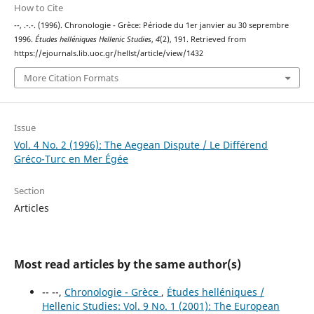
How to Cite
--, .-.-. (1996). Chronologie - Grèce: Période du 1er janvier au 30 seprembre
1996.
Études helléniques Hellenic Studies
,
4
(2), 191. Retrieved from
https://ejournals.lib.uoc.gr/hellst/article/view/1432
More Citation Formats
Issue
Vol. 4 No. 2 (1996): The Aegean Dispute / Le Différend
Gréco-Turc en Mer Égée
Section
Articles
Most read articles by the same author(s)
-- --,
Chronologie - Grèce
,
Études helléniques /
Hellenic Studies: Vol. 9 No. 1 (2001): The European