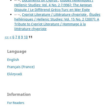
-- --,
Documents on Cyprus
,
Études helléniques /
Hellenic Studies: Vol. 4 No. 2 (1996): The Aegean
Dispute / Le Différend Gréco-Turc en Mer Égée
-- --,
Cypriot Literature / Littérature chypriote
,
Études
helléniques / Hellenic Studies: Vol. 15 No. 2 (2007): A
Tribute to Cypriot Literature / Hommage à la
littérature chypriote
<<
<
6
7
8
9
10
11
Language
English
Français (France)
Ελληνικά
Information
For Readers