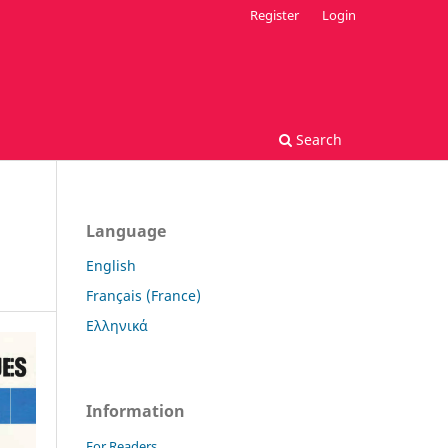
Register
Login
Search
Language
English
Français (France)
Ελληνικά
Information
For Readers